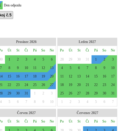
X
Den odjezdu
koj č.5
Prosinec 2026
Leden 2027
Po
Út
St
Čt
Pá
So
Ne
Po
Út
St
Čt
Pá
So
Ne
30
1
2
3
4
5
6
28
29
30
31
1
2
3
7
8
9
10
11
12
13
4
5
6
7
8
9
10
14
15
16
17
18
19
20
11
12
13
14
15
16
17
21
22
23
24
25
26
27
18
19
20
21
22
23
24
28
29
30
31
1
2
3
25
26
27
28
29
30
31
4
5
6
7
8
9
10
1
2
3
4
5
6
7
Červen 2027
Červenec 2027
Po
Út
St
Čt
Pá
So
Ne
Po
Út
St
Čt
Pá
So
Ne
31
1
2
3
4
5
6
28
29
30
1
2
3
4