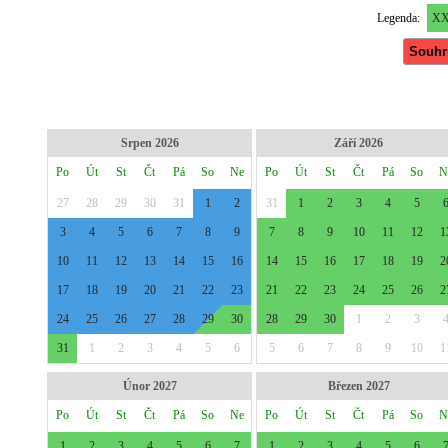
Legenda:
X
Souhr
Srpen 2026
Září 2026
Po
Út
St
Čt
Pá
So
Ne
Po
Út
St
Čt
Pá
So
N
27
28
29
30
31
1
2
31
1
2
3
4
5
3
4
5
6
7
8
9
7
8
9
10
11
12
1
10
11
12
13
14
15
16
14
15
16
17
18
19
2
17
18
19
20
21
22
23
21
22
23
24
25
26
2
24
25
26
27
28
29
30
28
29
30
1
2
3
31
1
2
3
4
5
6
5
6
7
8
9
10
1
Únor 2027
Březen 2027
Po
Út
St
Čt
Pá
So
Ne
Po
Út
St
Čt
Pá
So
N
1
2
3
4
5
6
7
1
2
3
4
5
6