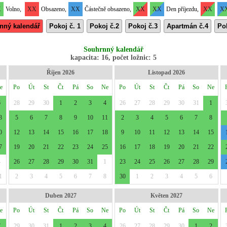
X
Volno,
XX
Obsazeno,
XX
Částečně obsazeno,
XX
XX
Den příjezdu,
XX
X
nný kalendář
Pokoj č. 1
Pokoj č.2
Pokoj č.3
Apartmán č.4
Po
Souhrnný kalendář
kapacita: 16, počet ložnic: 5
Říjen 2026
Listopad 2026
e
Po
Út
St
Čt
Pá
So
Ne
Po
Út
St
Čt
Pá
So
Ne
6
28
29
30
1
2
3
4
26
27
28
29
30
31
1
3
5
6
7
8
9
10
11
2
3
4
5
6
7
8
0
12
13
14
15
16
17
18
9
10
11
12
13
14
15
7
19
20
21
22
23
24
25
16
17
18
19
20
21
22
4
26
27
28
29
30
31
1
23
24
25
26
27
28
29
1
2
3
4
5
6
7
8
30
1
2
3
4
5
6
Duben 2027
Květen 2027
e
Po
Út
St
Čt
Pá
So
Ne
Po
Út
St
Čt
Pá
So
Ne
7
29
30
31
1
2
3
4
26
27
28
29
30
1
2