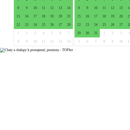
8
9
10
11
12
13
14
8
9
10
11
12
13
1
15
16
17
18
19
20
21
15
16
17
18
19
20
2
22
23
24
25
26
27
28
22
23
24
25
26
27
2
1
2
3
4
5
6
7
29
30
31
1
2
3
8
9
10
11
12
13
14
5
6
7
8
9
10
1