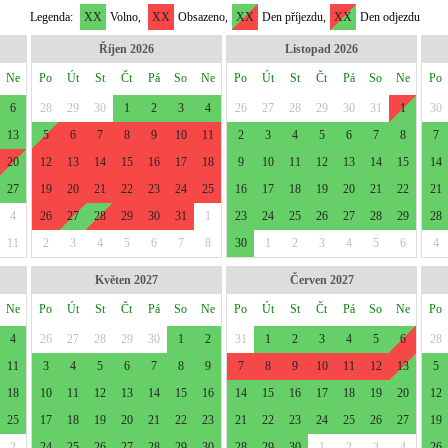
Legenda:
XX
Volno,
XX
Obsazeno,
XX
Den příjezdu,
XX
Den odjezdu
Říjen 2026
Listopad 2026
Ne
Po
Út
St
Čt
Pá
So
Ne
Po
Út
St
Čt
Pá
So
Ne
Po
6
28
29
30
1
2
3
4
26
27
28
29
30
31
1
30
13
5
6
7
8
9
10
11
2
3
4
5
6
7
8
7
20
12
13
14
15
16
17
18
9
10
11
12
13
14
15
14
27
19
20
21
22
23
24
25
16
17
18
19
20
21
22
21
4
26
27
28
29
30
31
1
23
24
25
26
27
28
29
28
11
2
3
4
5
6
7
8
30
1
2
3
4
5
6
4
Květen 2027
Červen 2027
Ne
Po
Út
St
Čt
Pá
So
Ne
Po
Út
St
Čt
Pá
So
Ne
Po
4
26
27
28
29
30
1
2
31
1
2
3
4
5
6
28
11
3
4
5
6
7
8
9
7
8
9
10
11
12
13
5
18
10
11
12
13
14
15
16
14
15
16
17
18
19
20
12
25
17
18
19
20
21
22
23
21
22
23
24
25
26
27
19
2
24
25
26
27
28
29
30
28
29
30
1
2
3
4
26