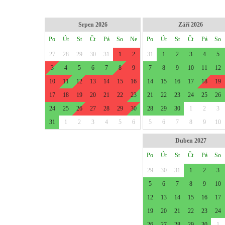
Srpen 2026
Září 2026
Po
Út
St
Čt
Pá
So
Ne
Po
Út
St
Čt
Pá
So
27
28
29
30
31
1
2
31
1
2
3
4
5
3
4
5
6
7
8
9
7
8
9
10
11
12
10
11
12
13
14
15
16
14
15
16
17
18
19
17
18
19
20
21
22
23
21
22
23
24
25
26
24
25
26
27
28
29
30
28
29
30
1
2
3
31
1
2
3
4
5
6
5
6
7
8
9
10
Duben 2027
Po
Út
St
Čt
Pá
So
29
30
31
1
2
3
5
6
7
8
9
10
12
13
14
15
16
17
19
20
21
22
23
24
26
27
28
29
30
1