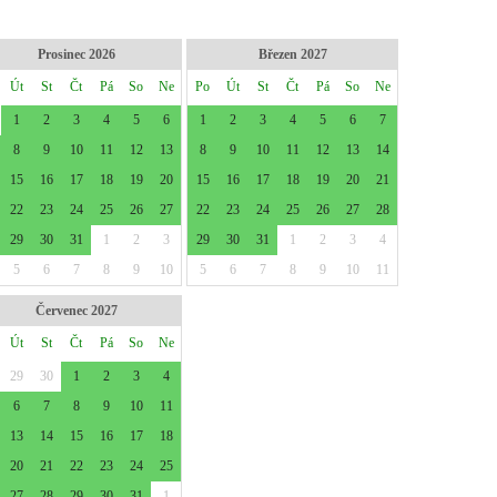
Prosinec 2026
Březen 2027
Út
St
Čt
Pá
So
Ne
Po
Út
St
Čt
Pá
So
Ne
1
2
3
4
5
6
1
2
3
4
5
6
7
8
9
10
11
12
13
8
9
10
11
12
13
14
15
16
17
18
19
20
15
16
17
18
19
20
21
22
23
24
25
26
27
22
23
24
25
26
27
28
29
30
31
1
2
3
29
30
31
1
2
3
4
5
6
7
8
9
10
5
6
7
8
9
10
11
Červenec 2027
Út
St
Čt
Pá
So
Ne
29
30
1
2
3
4
6
7
8
9
10
11
13
14
15
16
17
18
20
21
22
23
24
25
27
28
29
30
31
1