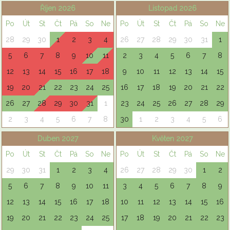
Říjen 2026
Listopad 2026
Po
Út
St
Čt
Pá
So
Ne
Po
Út
St
Čt
Pá
So
Ne
28
29
30
1
2
3
4
26
27
28
29
30
31
1
5
6
7
8
9
10
11
2
3
4
5
6
7
8
12
13
14
15
16
17
18
9
10
11
12
13
14
15
19
20
21
22
23
24
25
16
17
18
19
20
21
22
26
27
28
29
30
31
1
23
24
25
26
27
28
29
2
3
4
5
6
7
8
30
1
2
3
4
5
6
Duben 2027
Květen 2027
Po
Út
St
Čt
Pá
So
Ne
Po
Út
St
Čt
Pá
So
Ne
29
30
31
1
2
3
4
26
27
28
29
30
1
2
5
6
7
8
9
10
11
3
4
5
6
7
8
9
12
13
14
15
16
17
18
10
11
12
13
14
15
16
19
20
21
22
23
24
25
17
18
19
20
21
22
23