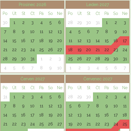
Prosinec 2026
Leden 2027
Po
Út
St
Čt
Pá
So
Ne
Po
Út
St
Čt
Pá
So
Ne
30
1
2
3
4
5
6
28
29
30
31
1
2
3
7
8
9
10
11
12
13
4
5
6
7
8
9
10
14
15
16
17
18
19
20
11
12
13
14
15
16
17
21
22
23
24
25
26
27
18
19
20
21
22
23
24
28
29
30
31
1
2
3
25
26
27
28
29
30
31
4
5
6
7
8
9
10
1
2
3
4
5
6
7
Červen 2027
Červenec 2027
Po
Út
St
Čt
Pá
So
Ne
Po
Út
St
Čt
Pá
So
Ne
31
1
2
3
4
5
6
28
29
30
1
2
3
4
7
8
9
10
11
12
13
5
6
7
8
9
10
11
14
15
16
17
18
19
20
12
13
14
15
16
17
18
21
22
23
24
25
26
27
19
20
21
22
23
24
25