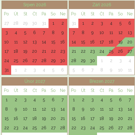
Srpen 2026
Září 2026
Po
Út
St
Čt
Pá
So
Ne
Po
Út
St
Čt
Pá
So
Ne
27
28
29
30
31
1
2
31
1
2
3
4
5
6
3
4
5
6
7
8
9
7
8
9
10
11
12
13
10
11
12
13
14
15
16
14
15
16
17
18
19
20
17
18
19
20
21
22
23
21
22
23
24
25
26
27
24
25
26
27
28
29
30
28
29
30
1
2
3
4
31
1
2
3
4
5
6
5
6
7
8
9
10
11
Únor 2027
Březen 2027
Po
Út
St
Čt
Pá
So
Ne
Po
Út
St
Čt
Pá
So
Ne
1
2
3
4
5
6
7
1
2
3
4
5
6
7
8
9
10
11
12
13
14
8
9
10
11
12
13
14
15
16
17
18
19
20
21
15
16
17
18
19
20
21
22
23
24
25
26
27
28
22
23
24
25
26
27
28