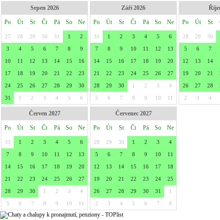
Srpen 2026
Září 2026
Říje
Po
Út
St
Čt
Pá
So
Ne
Po
Út
St
Čt
Pá
So
Ne
Po
Út
St
27
28
29
30
31
1
2
31
1
2
3
4
5
6
28
29
30
3
4
5
6
7
8
9
7
8
9
10
11
12
13
5
6
7
10
11
12
13
14
15
16
14
15
16
17
18
19
20
12
13
14
17
18
19
20
21
22
23
21
22
23
24
25
26
27
19
20
21
24
25
26
27
28
29
30
28
29
30
1
2
3
4
26
27
28
31
1
2
3
4
5
6
5
6
7
8
9
10
11
2
3
4
Červen 2027
Červenec 2027
Po
Út
St
Čt
Pá
So
Ne
Po
Út
St
Čt
Pá
So
Ne
31
1
2
3
4
5
6
28
29
30
1
2
3
4
7
8
9
10
11
12
13
5
6
7
8
9
10
11
14
15
16
17
18
19
20
12
13
14
15
16
17
18
21
22
23
24
25
26
27
19
20
21
22
23
24
25
28
29
30
1
2
3
4
26
27
28
29
30
31
1
5
6
7
8
9
10
11
2
3
4
5
6
7
8