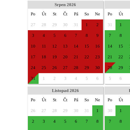
Srpen 2026
Po
Út
St
Čt
Pá
So
Ne
Po
Út
27
28
29
30
31
1
2
31
1
3
4
5
6
7
8
9
7
8
10
11
12
13
14
15
16
14
15
17
18
19
20
21
22
23
21
22
24
25
26
27
28
29
30
28
29
31
1
2
3
4
5
6
5
6
Listopad 2026
Po
Út
St
Čt
Pá
So
Ne
Po
Út
26
27
28
29
30
31
1
30
1
2
3
4
5
6
7
8
7
8