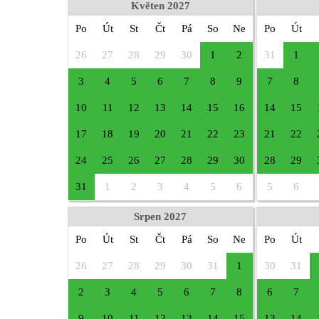
Květen 2027
Po
Út
St
Čt
Pá
So
Ne
Po
Út
26
27
28
29
30
1
2
31
1
3
4
5
6
7
8
9
7
8
10
11
12
13
14
15
16
14
15
17
18
19
20
21
22
23
21
22
24
25
26
27
28
29
30
28
29
31
1
2
3
4
5
6
5
6
Srpen 2027
Po
Út
St
Čt
Pá
So
Ne
Po
Út
26
27
28
29
30
31
1
30
31
2
3
4
5
6
7
8
6
7
9
10
11
12
13
14
15
13
14