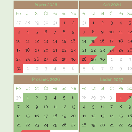
Srpen 2026
Září 2026
Po
Út
St
Čt
Pá
So
Ne
Po
Út
St
Čt
Pá
S
27
28
29
30
31
1
2
31
1
2
3
4
5
3
4
5
6
7
8
9
7
8
9
10
11
12
10
11
12
13
14
15
16
14
15
16
17
18
19
17
18
19
20
21
22
23
21
22
23
24
25
2
24
25
26
27
28
29
30
28
29
30
1
2
3
31
1
2
3
4
5
6
5
6
7
8
9
10
Prosinec 2026
Leden 2027
Po
Út
St
Čt
Pá
So
Ne
Po
Út
St
Čt
Pá
S
30
1
2
3
4
5
6
28
29
30
31
1
2
7
8
9
10
11
12
13
4
5
6
7
8
9
14
15
16
17
18
19
20
11
12
13
14
15
16
21
22
23
24
25
26
27
18
19
20
21
22
2