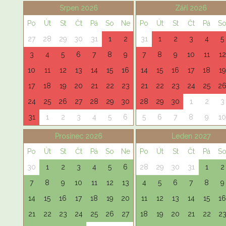
Srpen 2026
Září 2026
Po
Út
St
Čt
Pá
So
Ne
Po
Út
St
Čt
Pá
S
27
28
29
30
31
1
2
31
1
2
3
4
5
3
4
5
6
7
8
9
7
8
9
10
11
12
10
11
12
13
14
15
16
14
15
16
17
18
19
17
18
19
20
21
22
23
21
22
23
24
25
2
24
25
26
27
28
29
30
28
29
30
1
2
3
31
1
2
3
4
5
6
5
6
7
8
9
10
Prosinec 2026
Leden 2027
Po
Út
St
Čt
Pá
So
Ne
Po
Út
St
Čt
Pá
S
30
1
2
3
4
5
6
28
29
30
31
1
2
7
8
9
10
11
12
13
4
5
6
7
8
9
14
15
16
17
18
19
20
11
12
13
14
15
16
21
22
23
24
25
26
27
18
19
20
21
22
2