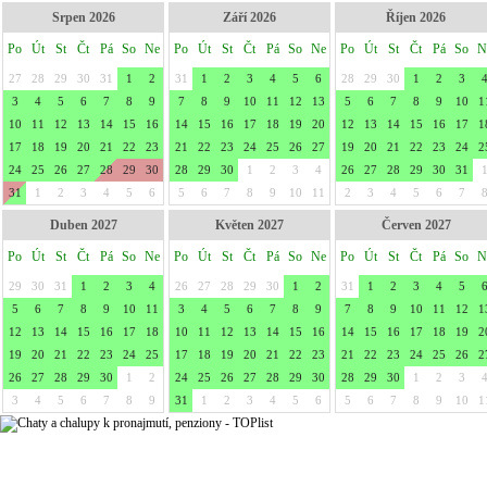
Srpen 2026
Září 2026
Říjen 2026
Po
Út
St
Čt
Pá
So
Ne
Po
Út
St
Čt
Pá
So
Ne
Po
Út
St
Čt
Pá
So
N
27
28
29
30
31
1
2
31
1
2
3
4
5
6
28
29
30
1
2
3
3
4
5
6
7
8
9
7
8
9
10
11
12
13
5
6
7
8
9
10
1
10
11
12
13
14
15
16
14
15
16
17
18
19
20
12
13
14
15
16
17
1
17
18
19
20
21
22
23
21
22
23
24
25
26
27
19
20
21
22
23
24
2
24
25
26
27
28
29
30
28
29
30
1
2
3
4
26
27
28
29
30
31
31
1
2
3
4
5
6
5
6
7
8
9
10
11
2
3
4
5
6
7
Duben 2027
Květen 2027
Červen 2027
Po
Út
St
Čt
Pá
So
Ne
Po
Út
St
Čt
Pá
So
Ne
Po
Út
St
Čt
Pá
So
N
29
30
31
1
2
3
4
26
27
28
29
30
1
2
31
1
2
3
4
5
5
6
7
8
9
10
11
3
4
5
6
7
8
9
7
8
9
10
11
12
1
12
13
14
15
16
17
18
10
11
12
13
14
15
16
14
15
16
17
18
19
2
19
20
21
22
23
24
25
17
18
19
20
21
22
23
21
22
23
24
25
26
2
26
27
28
29
30
1
2
24
25
26
27
28
29
30
28
29
30
1
2
3
3
4
5
6
7
8
9
31
1
2
3
4
5
6
5
6
7
8
9
10
1