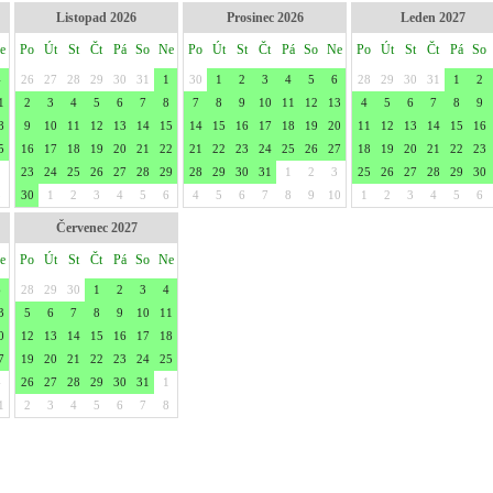
Listopad 2026
Prosinec 2026
Leden 2027
e
Po
Út
St
Čt
Pá
So
Ne
Po
Út
St
Čt
Pá
So
Ne
Po
Út
St
Čt
Pá
So
4
26
27
28
29
30
31
1
30
1
2
3
4
5
6
28
29
30
31
1
2
1
2
3
4
5
6
7
8
7
8
9
10
11
12
13
4
5
6
7
8
9
8
9
10
11
12
13
14
15
14
15
16
17
18
19
20
11
12
13
14
15
16
5
16
17
18
19
20
21
22
21
22
23
24
25
26
27
18
19
20
21
22
23
1
23
24
25
26
27
28
29
28
29
30
31
1
2
3
25
26
27
28
29
30
8
30
1
2
3
4
5
6
4
5
6
7
8
9
10
1
2
3
4
5
6
Červenec 2027
e
Po
Út
St
Čt
Pá
So
Ne
6
28
29
30
1
2
3
4
3
5
6
7
8
9
10
11
0
12
13
14
15
16
17
18
7
19
20
21
22
23
24
25
4
26
27
28
29
30
31
1
1
2
3
4
5
6
7
8