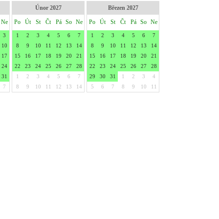
Únor 2027
Březen 2027
Ne
Po
Út
St
Čt
Pá
So
Ne
Po
Út
St
Čt
Pá
So
Ne
3
1
2
3
4
5
6
7
1
2
3
4
5
6
7
10
8
9
10
11
12
13
14
8
9
10
11
12
13
14
17
15
16
17
18
19
20
21
15
16
17
18
19
20
21
24
22
23
24
25
26
27
28
22
23
24
25
26
27
28
31
1
2
3
4
5
6
7
29
30
31
1
2
3
4
7
8
9
10
11
12
13
14
5
6
7
8
9
10
11