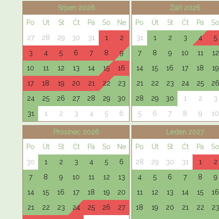
Srpen 2026
Září 2026
Po
Út
St
Čt
Pá
So
Ne
Po
Út
St
Čt
Pá
S
27
28
29
30
31
1
2
31
1
2
3
4
5
3
4
5
6
7
8
9
7
8
9
10
11
12
10
11
12
13
14
15
16
14
15
16
17
18
19
17
18
19
20
21
22
23
21
22
23
24
25
2
24
25
26
27
28
29
30
28
29
30
1
2
3
31
1
2
3
4
5
6
5
6
7
8
9
10
Prosinec 2026
Leden 2027
Po
Út
St
Čt
Pá
So
Ne
Po
Út
St
Čt
Pá
S
30
1
2
3
4
5
6
28
29
30
31
1
2
7
8
9
10
11
12
13
4
5
6
7
8
9
14
15
16
17
18
19
20
11
12
13
14
15
16
21
22
23
24
25
26
27
18
19
20
21
22
2