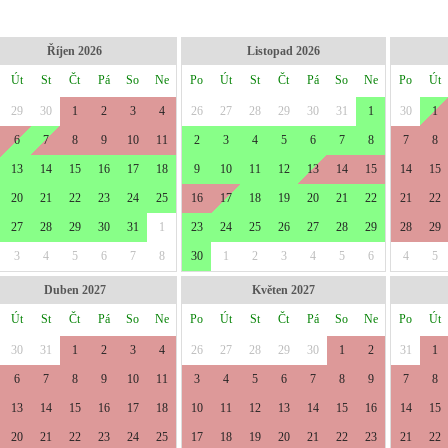
Říjen 2026
Listopad 2026
Út
St
Čt
Pá
So
Ne
Po
Út
St
Čt
Pá
So
Ne
Po
Út
29
30
1
2
3
4
26
27
28
29
30
31
1
30
1
6
7
8
9
10
11
2
3
4
5
6
7
8
7
8
13
14
15
16
17
18
9
10
11
12
13
14
15
14
15
20
21
22
23
24
25
16
17
18
19
20
21
22
21
22
27
28
29
30
31
1
23
24
25
26
27
28
29
28
29
3
4
5
6
7
8
30
1
2
3
4
5
6
4
5
Duben 2027
Květen 2027
Út
St
Čt
Pá
So
Ne
Po
Út
St
Čt
Pá
So
Ne
Po
Út
30
31
1
2
3
4
26
27
28
29
30
1
2
31
1
6
7
8
9
10
11
3
4
5
6
7
8
9
7
8
13
14
15
16
17
18
10
11
12
13
14
15
16
14
15
20
21
22
23
24
25
17
18
19
20
21
22
23
21
22