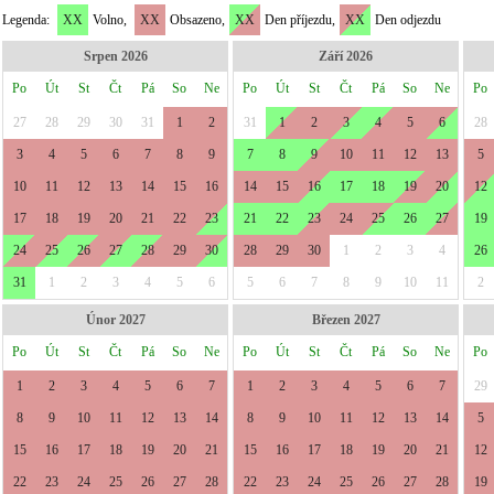
Legenda:
XX
Volno,
XX
Obsazeno,
XX
Den příjezdu,
XX
Den odjezdu
Srpen 2026
Září 2026
Po
Út
St
Čt
Pá
So
Ne
Po
Út
St
Čt
Pá
So
Ne
Po
27
28
29
30
31
1
2
31
1
2
3
4
5
6
28
3
4
5
6
7
8
9
7
8
9
10
11
12
13
5
10
11
12
13
14
15
16
14
15
16
17
18
19
20
12
17
18
19
20
21
22
23
21
22
23
24
25
26
27
19
24
25
26
27
28
29
30
28
29
30
1
2
3
4
26
31
1
2
3
4
5
6
5
6
7
8
9
10
11
2
Únor 2027
Březen 2027
Po
Út
St
Čt
Pá
So
Ne
Po
Út
St
Čt
Pá
So
Ne
Po
1
2
3
4
5
6
7
1
2
3
4
5
6
7
29
8
9
10
11
12
13
14
8
9
10
11
12
13
14
5
15
16
17
18
19
20
21
15
16
17
18
19
20
21
12
22
23
24
25
26
27
28
22
23
24
25
26
27
28
19