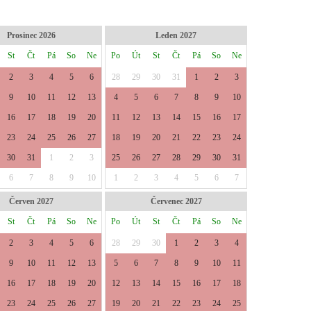
Prosinec 2026
Leden 2027
St
Čt
Pá
So
Ne
Po
Út
St
Čt
Pá
So
Ne
2
3
4
5
6
28
29
30
31
1
2
3
9
10
11
12
13
4
5
6
7
8
9
10
16
17
18
19
20
11
12
13
14
15
16
17
23
24
25
26
27
18
19
20
21
22
23
24
30
31
1
2
3
25
26
27
28
29
30
31
6
7
8
9
10
1
2
3
4
5
6
7
Červen 2027
Červenec 2027
St
Čt
Pá
So
Ne
Po
Út
St
Čt
Pá
So
Ne
2
3
4
5
6
28
29
30
1
2
3
4
9
10
11
12
13
5
6
7
8
9
10
11
16
17
18
19
20
12
13
14
15
16
17
18
23
24
25
26
27
19
20
21
22
23
24
25