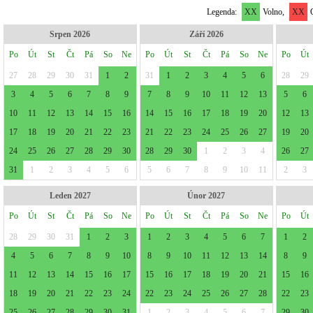
Legenda:
XX
Volno,
XX
O
Srpen 2026
Září 2026
Po
Út
St
Čt
Pá
So
Ne
Po
Út
St
Čt
Pá
So
Ne
Po
Út
27
28
29
30
31
1
2
31
1
2
3
4
5
6
28
29
3
4
5
6
7
8
9
7
8
9
10
11
12
13
5
6
10
11
12
13
14
15
16
14
15
16
17
18
19
20
12
13
17
18
19
20
21
22
23
21
22
23
24
25
26
27
19
20
24
25
26
27
28
29
30
28
29
30
1
2
3
4
26
27
31
1
2
3
4
5
6
5
6
7
8
9
10
11
2
3
Leden 2027
Únor 2027
Po
Út
St
Čt
Pá
So
Ne
Po
Út
St
Čt
Pá
So
Ne
Po
Út
28
29
30
31
1
2
3
1
2
3
4
5
6
7
1
2
4
5
6
7
8
9
10
8
9
10
11
12
13
14
8
9
11
12
13
14
15
16
17
15
16
17
18
19
20
21
15
16
18
19
20
21
22
23
24
22
23
24
25
26
27
28
22
23
25
26
27
28
29
30
31
1
2
3
4
5
6
7
29
30