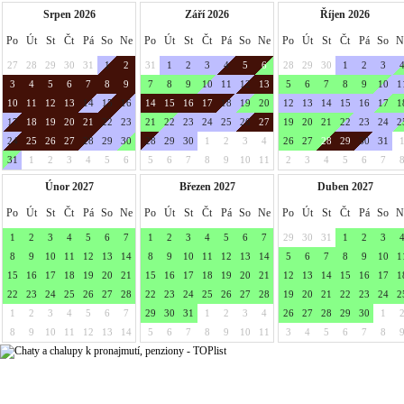
Srpen 2026
Září 2026
Říjen 2026
Po
Út
St
Čt
Pá
So
Ne
Po
Út
St
Čt
Pá
So
Ne
Po
Út
St
Čt
Pá
So
N
27
28
29
30
31
1
2
31
1
2
3
4
5
6
28
29
30
1
2
3
3
4
5
6
7
8
9
7
8
9
10
11
12
13
5
6
7
8
9
10
1
10
11
12
13
14
15
16
14
15
16
17
18
19
20
12
13
14
15
16
17
1
17
18
19
20
21
22
23
21
22
23
24
25
26
27
19
20
21
22
23
24
2
24
25
26
27
28
29
30
28
29
30
1
2
3
4
26
27
28
29
30
31
31
1
2
3
4
5
6
5
6
7
8
9
10
11
2
3
4
5
6
7
Únor 2027
Březen 2027
Duben 2027
Po
Út
St
Čt
Pá
So
Ne
Po
Út
St
Čt
Pá
So
Ne
Po
Út
St
Čt
Pá
So
N
1
2
3
4
5
6
7
1
2
3
4
5
6
7
29
30
31
1
2
3
8
9
10
11
12
13
14
8
9
10
11
12
13
14
5
6
7
8
9
10
1
15
16
17
18
19
20
21
15
16
17
18
19
20
21
12
13
14
15
16
17
1
22
23
24
25
26
27
28
22
23
24
25
26
27
28
19
20
21
22
23
24
2
1
2
3
4
5
6
7
29
30
31
1
2
3
4
26
27
28
29
30
1
8
9
10
11
12
13
14
5
6
7
8
9
10
11
3
4
5
6
7
8