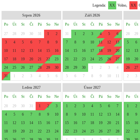
Legenda:
XX
Volno,
XX
O
Srpen 2026
Září 2026
Po
Út
St
Čt
Pá
So
Ne
Po
Út
St
Čt
Pá
So
Ne
Po
Út
27
28
29
30
31
1
2
31
1
2
3
4
5
6
28
29
3
4
5
6
7
8
9
7
8
9
10
11
12
13
5
6
10
11
12
13
14
15
16
14
15
16
17
18
19
20
12
13
17
18
19
20
21
22
23
21
22
23
24
25
26
27
19
20
24
25
26
27
28
29
30
28
29
30
1
2
3
4
26
27
31
1
2
3
4
5
6
5
6
7
8
9
10
11
2
3
Leden 2027
Únor 2027
Po
Út
St
Čt
Pá
So
Ne
Po
Út
St
Čt
Pá
So
Ne
Po
Út
28
29
30
31
1
2
3
1
2
3
4
5
6
7
1
2
4
5
6
7
8
9
10
8
9
10
11
12
13
14
8
9
11
12
13
14
15
16
17
15
16
17
18
19
20
21
15
16
18
19
20
21
22
23
24
22
23
24
25
26
27
28
22
23
25
26
27
28
29
30
31
1
2
3
4
5
6
7
29
30