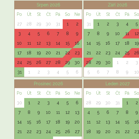
Srpen 2026
Září 2026
Po
Út
St
Čt
Pá
So
Ne
Po
Út
St
Čt
Pá
S
27
28
29
30
31
1
2
31
1
2
3
4
5
3
4
5
6
7
8
9
7
8
9
10
11
12
10
11
12
13
14
15
16
14
15
16
17
18
19
17
18
19
20
21
22
23
21
22
23
24
25
2
24
25
26
27
28
29
30
28
29
30
1
2
3
31
1
2
3
4
5
6
5
6
7
8
9
10
Prosinec 2026
Leden 2027
Po
Út
St
Čt
Pá
So
Ne
Po
Út
St
Čt
Pá
S
30
1
2
3
4
5
6
28
29
30
31
1
2
7
8
9
10
11
12
13
4
5
6
7
8
9
14
15
16
17
18
19
20
11
12
13
14
15
16
21
22
23
24
25
26
27
18
19
20
21
22
2