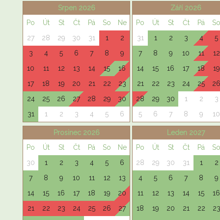
Srpen 2026
Září 2026
Po
Út
St
Čt
Pá
So
Ne
Po
Út
St
Čt
Pá
S
27
28
29
30
31
1
2
31
1
2
3
4
5
3
4
5
6
7
8
9
7
8
9
10
11
12
10
11
12
13
14
15
16
14
15
16
17
18
19
17
18
19
20
21
22
23
21
22
23
24
25
2
24
25
26
27
28
29
30
28
29
30
1
2
3
31
1
2
3
4
5
6
5
6
7
8
9
10
Prosinec 2026
Leden 2027
Po
Út
St
Čt
Pá
So
Ne
Po
Út
St
Čt
Pá
S
30
1
2
3
4
5
6
28
29
30
31
1
2
7
8
9
10
11
12
13
4
5
6
7
8
9
14
15
16
17
18
19
20
11
12
13
14
15
16
21
22
23
24
25
26
27
18
19
20
21
22
2