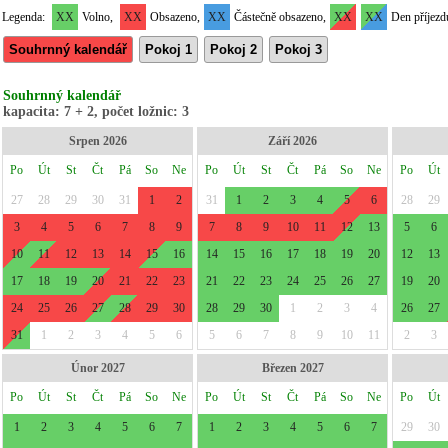
Legenda:
XX
Volno,
XX
Obsazeno,
XX
Částečně obsazeno,
XX
XX
Den příjezd
Souhrnný kalendář
Pokoj 1
Pokoj 2
Pokoj 3
Souhrnný kalendář
kapacita: 7 + 2, počet ložnic: 3
Srpen 2026
Září 2026
Po
Út
St
Čt
Pá
So
Ne
Po
Út
St
Čt
Pá
So
Ne
Po
Út
27
28
29
30
31
1
2
31
1
2
3
4
5
6
28
29
3
4
5
6
7
8
9
7
8
9
10
11
12
13
5
6
10
11
12
13
14
15
16
14
15
16
17
18
19
20
12
13
17
18
19
20
21
22
23
21
22
23
24
25
26
27
19
20
24
25
26
27
28
29
30
28
29
30
1
2
3
4
26
27
31
1
2
3
4
5
6
5
6
7
8
9
10
11
2
3
Únor 2027
Březen 2027
Po
Út
St
Čt
Pá
So
Ne
Po
Út
St
Čt
Pá
So
Ne
Po
Út
1
2
3
4
5
6
7
1
2
3
4
5
6
7
29
30