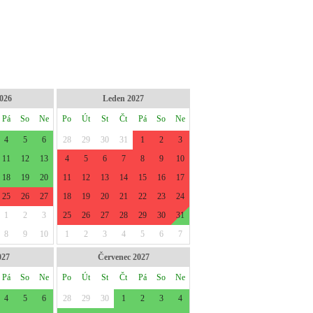
2026
Leden 2027
Pá
So
Ne
Po
Út
St
Čt
Pá
So
Ne
4
5
6
28
29
30
31
1
2
3
11
12
13
4
5
6
7
8
9
10
18
19
20
11
12
13
14
15
16
17
25
26
27
18
19
20
21
22
23
24
1
2
3
25
26
27
28
29
30
31
8
9
10
1
2
3
4
5
6
7
027
Červenec 2027
Pá
So
Ne
Po
Út
St
Čt
Pá
So
Ne
4
5
6
28
29
30
1
2
3
4