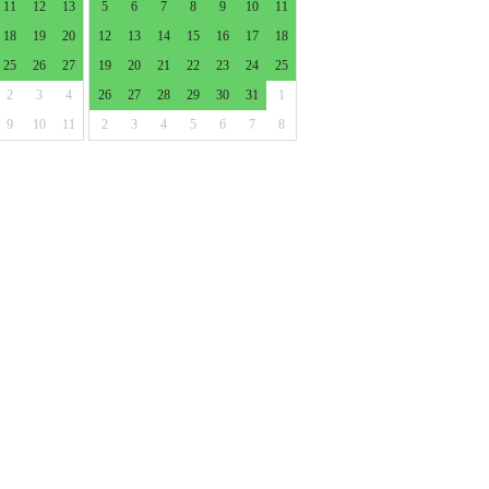
11
12
13
5
6
7
8
9
10
11
18
19
20
12
13
14
15
16
17
18
25
26
27
19
20
21
22
23
24
25
2
3
4
26
27
28
29
30
31
1
9
10
11
2
3
4
5
6
7
8