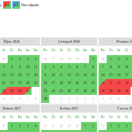
u,
XX
XX
Den odjezdu
Říjen 2026
Listopad 2026
Prosinec 
St
Čt
Pá
So
Ne
Po
Út
St
Čt
Pá
So
Ne
Po
Út
St
Čt
30
1
2
3
4
26
27
28
29
30
31
1
30
1
2
3
7
8
9
10
11
2
3
4
5
6
7
8
7
8
9
10
14
15
16
17
18
9
10
11
12
13
14
15
14
15
16
17
21
22
23
24
25
16
17
18
19
20
21
22
21
22
23
24
28
29
30
31
1
23
24
25
26
27
28
29
28
29
30
31
4
5
6
7
8
30
1
2
3
4
5
6
4
5
6
7
Duben 2027
Květen 2027
Červen 2
St
Čt
Pá
So
Ne
Po
Út
St
Čt
Pá
So
Ne
Po
Út
St
Čt
31
1
2
3
4
26
27
28
29
30
1
2
31
1
2
3