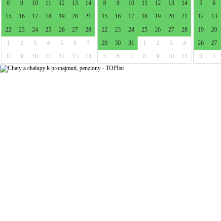
8
9
10
11
12
13
14
8
9
10
11
12
13
14
5
6
15
16
17
18
19
20
21
15
16
17
18
19
20
21
12
13
22
23
24
25
26
27
28
22
23
24
25
26
27
28
19
20
1
2
3
4
5
6
7
29
30
31
1
2
3
4
26
27
8
9
10
11
12
13
14
5
6
7
8
9
10
11
3
4