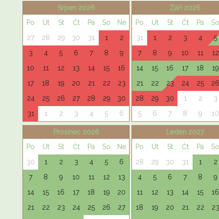
Srpen 2026
Září 2026
Po
Út
St
Čt
Pá
So
Ne
Po
Út
St
Čt
Pá
S
27
28
29
30
31
1
2
31
1
2
3
4
5
3
4
5
6
7
8
9
7
8
9
10
11
12
10
11
12
13
14
15
16
14
15
16
17
18
19
17
18
19
20
21
22
23
21
22
23
24
25
2
24
25
26
27
28
29
30
28
29
30
1
2
3
31
1
2
3
4
5
6
5
6
7
8
9
10
Prosinec 2026
Leden 2027
Po
Út
St
Čt
Pá
So
Ne
Po
Út
St
Čt
Pá
S
30
1
2
3
4
5
6
28
29
30
31
1
2
7
8
9
10
11
12
13
4
5
6
7
8
9
14
15
16
17
18
19
20
11
12
13
14
15
16
21
22
23
24
25
26
27
18
19
20
21
22
2