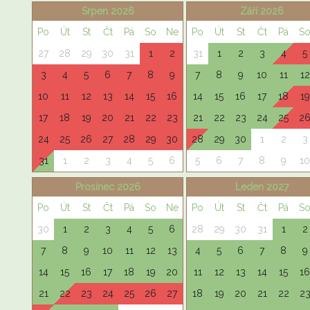
Srpen 2026
Září 2026
Po
Út
St
Čt
Pá
So
Ne
Po
Út
St
Čt
Pá
S
27
28
29
30
31
1
2
31
1
2
3
4
5
3
4
5
6
7
8
9
7
8
9
10
11
12
10
11
12
13
14
15
16
14
15
16
17
18
19
17
18
19
20
21
22
23
21
22
23
24
25
2
24
25
26
27
28
29
30
28
29
30
1
2
3
31
1
2
3
4
5
6
5
6
7
8
9
10
Prosinec 2026
Leden 2027
Po
Út
St
Čt
Pá
So
Ne
Po
Út
St
Čt
Pá
S
30
1
2
3
4
5
6
28
29
30
31
1
2
7
8
9
10
11
12
13
4
5
6
7
8
9
14
15
16
17
18
19
20
11
12
13
14
15
16
21
22
23
24
25
26
27
18
19
20
21
22
2