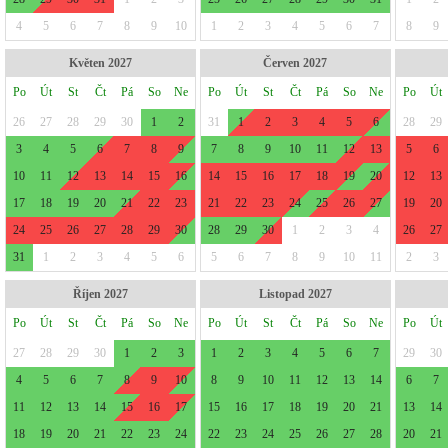
4
5
6
7
8
9
10
1
2
3
4
5
6
7
8
9
Květen 2027
Červen 2027
Po
Út
St
Čt
Pá
So
Ne
Po
Út
St
Čt
Pá
So
Ne
Po
Út
26
27
28
29
30
1
2
31
1
2
3
4
5
6
28
29
3
4
5
6
7
8
9
7
8
9
10
11
12
13
5
6
10
11
12
13
14
15
16
14
15
16
17
18
19
20
12
13
17
18
19
20
21
22
23
21
22
23
24
25
26
27
19
20
24
25
26
27
28
29
30
28
29
30
1
2
3
4
26
27
31
1
2
3
4
5
6
5
6
7
8
9
10
11
2
3
Říjen 2027
Listopad 2027
Po
Út
St
Čt
Pá
So
Ne
Po
Út
St
Čt
Pá
So
Ne
Po
Út
27
28
29
30
1
2
3
1
2
3
4
5
6
7
29
30
4
5
6
7
8
9
10
8
9
10
11
12
13
14
6
7
11
12
13
14
15
16
17
15
16
17
18
19
20
21
13
14
18
19
20
21
22
23
24
22
23
24
25
26
27
28
20
21