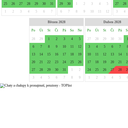
25
26
27
28
29
30
31
29
30
1
2
3
4
5
27
28
1
2
3
4
5
6
7
6
7
8
9
10
11
12
3
4
Březen 2028
Duben 2028
Po
Út
St
Čt
Pá
So
Ne
Po
Út
St
Čt
Pá
S
28
29
1
2
3
4
5
27
28
29
30
31
6
7
8
9
10
11
12
3
4
5
6
7
13
14
15
16
17
18
19
10
11
12
13
14
1
20
21
22
23
24
25
26
17
18
19
20
21
2
27
28
29
30
31
1
2
24
25
26
27
28
2
3
4
5
6
7
8
9
1
2
3
4
5