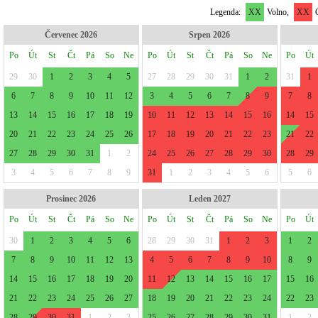
Legenda:
XX
Volno,
XX
O
Červenec 2026
Srpen 2026
Po
Út
St
Čt
Pá
So
Ne
Po
Út
St
Čt
Pá
So
Ne
Po
Út
29
30
1
2
3
4
5
27
28
29
30
31
1
2
31
1
6
7
8
9
10
11
12
3
4
5
6
7
8
9
7
8
13
14
15
16
17
18
19
10
11
12
13
14
15
16
14
15
20
21
22
23
24
25
26
17
18
19
20
21
22
23
21
22
27
28
29
30
31
1
2
24
25
26
27
28
29
30
28
29
3
4
5
6
7
8
9
31
1
2
3
4
5
6
5
6
Prosinec 2026
Leden 2027
Po
Út
St
Čt
Pá
So
Ne
Po
Út
St
Čt
Pá
So
Ne
Po
Út
30
1
2
3
4
5
6
28
29
30
31
1
2
3
1
2
7
8
9
10
11
12
13
4
5
6
7
8
9
10
8
9
14
15
16
17
18
19
20
11
12
13
14
15
16
17
15
16
21
22
23
24
25
26
27
18
19
20
21
22
23
24
22
23
28
29
30
31
1
2
3
25
26
27
28
29
30
31
1
2