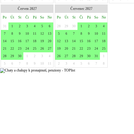
Červen 2027
Červenec 2027
Po
Út
St
Čt
Pá
So
Ne
Po
Út
St
Čt
Pá
So
Ne
31
1
2
3
4
5
6
28
29
30
1
2
3
4
7
8
9
10
11
12
13
5
6
7
8
9
10
11
14
15
16
17
18
19
20
12
13
14
15
16
17
18
21
22
23
24
25
26
27
19
20
21
22
23
24
25
28
29
30
1
2
3
4
26
27
28
29
30
31
1
5
6
7
8
9
10
11
2
3
4
5
6
7
8