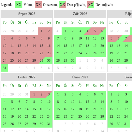
Legenda:
XX
Volno,
XX
Obsazeno,
XX
Den příjezdu,
XX
Den odjezdu
Srpen 2026
Září 2026
Říje
Po
Út
St
Čt
Pá
So
Ne
Po
Út
St
Čt
Pá
So
Ne
Po
Út
St
27
28
29
30
31
1
2
31
1
2
3
4
5
6
28
29
30
3
4
5
6
7
8
9
7
8
9
10
11
12
13
5
6
7
10
11
12
13
14
15
16
14
15
16
17
18
19
20
12
13
14
17
18
19
20
21
22
23
21
22
23
24
25
26
27
19
20
21
24
25
26
27
28
29
30
28
29
30
1
2
3
4
26
27
28
31
1
2
3
4
5
6
5
6
7
8
9
10
11
2
3
4
Leden 2027
Únor 2027
Břez
Po
Út
St
Čt
Pá
So
Ne
Po
Út
St
Čt
Pá
So
Ne
Po
Út
St
28
29
30
31
1
2
3
1
2
3
4
5
6
7
1
2
3
4
5
6
7
8
9
10
8
9
10
11
12
13
14
8
9
10
11
12
13
14
15
16
17
15
16
17
18
19
20
21
15
16
17
18
19
20
21
22
23
24
22
23
24
25
26
27
28
22
23
24
25
26
27
28
29
30
31
1
2
3
4
5
6
7
29
30
31
1
2
3
4
5
6
7
8
9
10
11
12
13
14
5
6
7