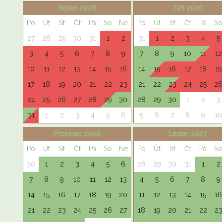
Srpen 2026
Září 2026
Po
Út
St
Čt
Pá
So
Ne
Po
Út
St
Čt
Pá
S
27
28
29
30
31
1
2
31
1
2
3
4
5
3
4
5
6
7
8
9
7
8
9
10
11
12
10
11
12
13
14
15
16
14
15
16
17
18
19
17
18
19
20
21
22
23
21
22
23
24
25
2
24
25
26
27
28
29
30
28
29
30
1
2
3
31
1
2
3
4
5
6
5
6
7
8
9
10
Prosinec 2026
Leden 2027
Po
Út
St
Čt
Pá
So
Ne
Po
Út
St
Čt
Pá
S
30
1
2
3
4
5
6
28
29
30
31
1
2
7
8
9
10
11
12
13
4
5
6
7
8
9
14
15
16
17
18
19
20
11
12
13
14
15
16
21
22
23
24
25
26
27
18
19
20
21
22
2