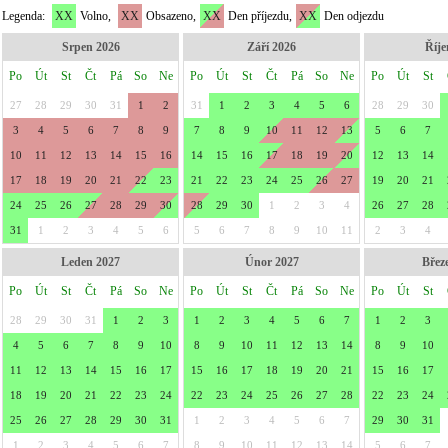
Legenda:
XX
Volno,
XX
Obsazeno,
XX
Den příjezdu,
XX
Den odjezdu
Srpen 2026
Září 2026
Říje
Po
Út
St
Čt
Pá
So
Ne
Po
Út
St
Čt
Pá
So
Ne
Po
Út
St
27
28
29
30
31
1
2
31
1
2
3
4
5
6
28
29
30
3
4
5
6
7
8
9
7
8
9
10
11
12
13
5
6
7
10
11
12
13
14
15
16
14
15
16
17
18
19
20
12
13
14
17
18
19
20
21
22
23
21
22
23
24
25
26
27
19
20
21
24
25
26
27
28
29
30
28
29
30
1
2
3
4
26
27
28
31
1
2
3
4
5
6
5
6
7
8
9
10
11
2
3
4
Leden 2027
Únor 2027
Břez
Po
Út
St
Čt
Pá
So
Ne
Po
Út
St
Čt
Pá
So
Ne
Po
Út
St
28
29
30
31
1
2
3
1
2
3
4
5
6
7
1
2
3
4
5
6
7
8
9
10
8
9
10
11
12
13
14
8
9
10
11
12
13
14
15
16
17
15
16
17
18
19
20
21
15
16
17
18
19
20
21
22
23
24
22
23
24
25
26
27
28
22
23
24
25
26
27
28
29
30
31
1
2
3
4
5
6
7
29
30
31
1
2
3
4
5
6
7
8
9
10
11
12
13
14
5
6
7