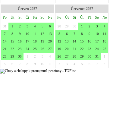
Červen 2027
Červenec 2027
Po
Út
St
Čt
Pá
So
Ne
Po
Út
St
Čt
Pá
So
Ne
31
1
2
3
4
5
6
28
29
30
1
2
3
4
7
8
9
10
11
12
13
5
6
7
8
9
10
11
14
15
16
17
18
19
20
12
13
14
15
16
17
18
21
22
23
24
25
26
27
19
20
21
22
23
24
25
28
29
30
1
2
3
4
26
27
28
29
30
31
1
5
6
7
8
9
10
11
2
3
4
5
6
7
8