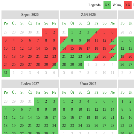
Legenda:
XX
Volno,
XX
O
Srpen 2026
Září 2026
Po
Út
St
Čt
Pá
So
Ne
Po
Út
St
Čt
Pá
So
Ne
Po
Út
27
28
29
30
31
1
2
31
1
2
3
4
5
6
28
29
3
4
5
6
7
8
9
7
8
9
10
11
12
13
5
6
10
11
12
13
14
15
16
14
15
16
17
18
19
20
12
13
17
18
19
20
21
22
23
21
22
23
24
25
26
27
19
20
24
25
26
27
28
29
30
28
29
30
1
2
3
4
26
27
31
1
2
3
4
5
6
5
6
7
8
9
10
11
2
3
Leden 2027
Únor 2027
Po
Út
St
Čt
Pá
So
Ne
Po
Út
St
Čt
Pá
So
Ne
Po
Út
28
29
30
31
1
2
3
1
2
3
4
5
6
7
1
2
4
5
6
7
8
9
10
8
9
10
11
12
13
14
8
9
11
12
13
14
15
16
17
15
16
17
18
19
20
21
15
16
18
19
20
21
22
23
24
22
23
24
25
26
27
28
22
23
25
26
27
28
29
30
31
1
2
3
4
5
6
7
29
30