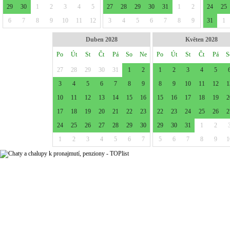
29
30
1
2
3
4
5
27
28
29
30
31
1
2
24
25
6
7
8
9
10
11
12
3
4
5
6
7
8
9
31
1
Duben 2028
Květen 2028
Po
Út
St
Čt
Pá
So
Ne
Po
Út
St
Čt
Pá
S
27
28
29
30
31
1
2
1
2
3
4
5
3
4
5
6
7
8
9
8
9
10
11
12
1
10
11
12
13
14
15
16
15
16
17
18
19
2
17
18
19
20
21
22
23
22
23
24
25
26
2
24
25
26
27
28
29
30
29
30
31
1
2
1
2
3
4
5
6
7
5
6
7
8
9
1