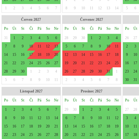
1
2
3
4
5
6
7
8
9
10
11
12
13
14
5
6
Červen 2027
Červenec 2027
Po
Út
St
Čt
Pá
So
Ne
Po
Út
St
Čt
Pá
So
Ne
Po
Út
31
1
2
3
4
5
6
28
29
30
1
2
3
4
26
27
7
8
9
10
11
12
13
5
6
7
8
9
10
11
2
3
14
15
16
17
18
19
20
12
13
14
15
16
17
18
9
10
21
22
23
24
25
26
27
19
20
21
22
23
24
25
16
17
28
29
30
1
2
3
4
26
27
28
29
30
31
1
23
24
5
6
7
8
9
10
11
2
3
4
5
6
7
8
30
31
Listopad 2027
Prosinec 2027
Po
Út
St
Čt
Pá
So
Ne
Po
Út
St
Čt
Pá
So
Ne
Po
Út
1
2
3
4
5
6
7
29
30
1
2
3
4
5
27
28
8
9
10
11
12
13
14
6
7
8
9
10
11
12
3
4
15
16
17
18
19
20
21
13
14
15
16
17
18
19
10
11
22
23
24
25
26
27
28
20
21
22
23
24
25
26
17
18