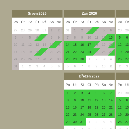
Srpen 2026
Září 2026
Po
Út
St
Čt
Pá
So
Ne
Po
Út
St
Čt
Pá
So
Ne
Po
Út
27
28
29
30
31
1
2
31
1
2
3
4
5
6
28
29
3
4
5
6
7
8
9
7
8
9
10
11
12
13
5
6
10
11
12
13
14
15
16
14
15
16
17
18
19
20
12
13
17
18
19
20
21
22
23
21
22
23
24
25
26
27
19
20
24
25
26
27
28
29
30
28
29
30
1
2
3
4
26
27
31
1
2
3
4
5
6
5
6
7
8
9
10
11
2
3
Březen 2027
Po
Út
St
Čt
Pá
So
Ne
Po
Út
1
2
3
4
5
6
7
29
30
8
9
10
11
12
13
14
5
6
15
16
17
18
19
20
21
12
13
22
23
24
25
26
27
28
19
20
29
30
31
1
2
3
4
26
27