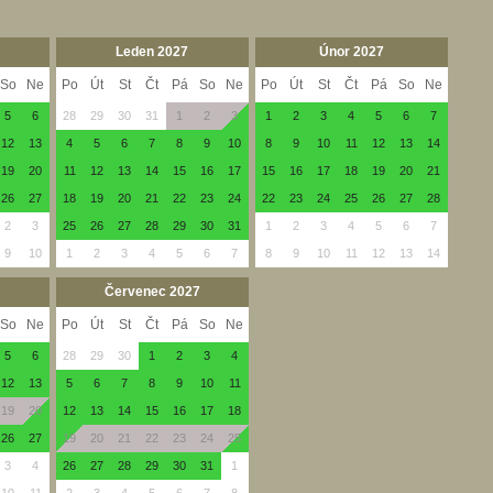
Leden 2027
Únor 2027
So
Ne
Po
Út
St
Čt
Pá
So
Ne
Po
Út
St
Čt
Pá
So
Ne
5
6
28
29
30
31
1
2
3
1
2
3
4
5
6
7
12
13
4
5
6
7
8
9
10
8
9
10
11
12
13
14
19
20
11
12
13
14
15
16
17
15
16
17
18
19
20
21
26
27
18
19
20
21
22
23
24
22
23
24
25
26
27
28
2
3
25
26
27
28
29
30
31
1
2
3
4
5
6
7
9
10
1
2
3
4
5
6
7
8
9
10
11
12
13
14
Červenec 2027
So
Ne
Po
Út
St
Čt
Pá
So
Ne
5
6
28
29
30
1
2
3
4
12
13
5
6
7
8
9
10
11
19
20
12
13
14
15
16
17
18
26
27
19
20
21
22
23
24
25
3
4
26
27
28
29
30
31
1