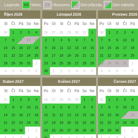
Legenda:
XX
Volno,
XX
Obsazeno,
XX
Den příjezdu,
XX
Den odjezdu
Říjen 2026
Listopad 2026
Prosinec 2026
St
Čt
Pá
So
Ne
Po
Út
St
Čt
Pá
So
Ne
Po
Út
St
Čt
Pá
30
1
2
3
4
26
27
28
29
30
31
1
30
1
2
3
4
7
8
9
10
11
2
3
4
5
6
7
8
7
8
9
10
11
14
15
16
17
18
9
10
11
12
13
14
15
14
15
16
17
18
21
22
23
24
25
16
17
18
19
20
21
22
21
22
23
24
25
28
29
30
31
1
23
24
25
26
27
28
29
28
29
30
31
1
4
5
6
7
8
30
1
2
3
4
5
6
4
5
6
7
8
Duben 2027
Květen 2027
Červen 2027
St
Čt
Pá
So
Ne
Po
Út
St
Čt
Pá
So
Ne
Po
Út
St
Čt
Pá
31
1
2
3
4
26
27
28
29
30
1
2
31
1
2
3
4
7
8
9
10
11
3
4
5
6
7
8
9
7
8
9
10
11
14
15
16
17
18
10
11
12
13
14
15
16
14
15
16
17
18
21
22
23
24
25
17
18
19
20
21
22
23
21
22
23
24
25
28
29
30
1
2
24
25
26
27
28
29
30
28
29
30
1
2