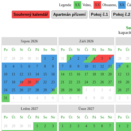
Legenda:
XX
Volno,
XX
Obsazeno,
XX
Čás
Souhrnný kalendář
Apartmán přízemí
Pokoj č.1
Pokoj č.2
So
kapacit
Srpen 2026
Září 2026
Po
Út
St
Čt
Pá
So
Ne
Po
Út
St
Čt
Pá
So
Ne
Po
Út
27
28
29
30
31
1
2
31
1
2
3
4
5
6
28
29
3
4
5
6
7
8
9
7
8
9
10
11
12
13
5
6
10
11
12
13
14
15
16
14
15
16
17
18
19
20
12
13
17
18
19
20
21
22
23
21
22
23
24
25
26
27
19
20
24
25
26
27
28
29
30
28
29
30
1
2
3
4
26
27
31
1
2
3
4
5
6
5
6
7
8
9
10
11
2
3
Leden 2027
Únor 2027
Po
Út
St
Čt
Pá
So
Ne
Po
Út
St
Čt
Pá
So
Ne
Po
Út
28
29
30
31
1
2
3
1
2
3
4
5
6
7
1
2