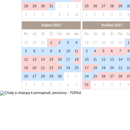
28
29
30
31
1
2
3
25
26
27
28
29
3
4
5
6
7
8
9
10
1
2
3
4
5
6
Duben 2027
Květen 2027
Po
Út
St
Čt
Pá
So
Ne
Po
Út
St
Čt
Pá
S
29
30
31
1
2
3
4
26
27
28
29
30
1
5
6
7
8
9
10
11
3
4
5
6
7
8
12
13
14
15
16
17
18
10
11
12
13
14
1
19
20
21
22
23
24
25
17
18
19
20
21
2
26
27
28
29
30
1
2
24
25
26
27
28
2
3
4
5
6
7
8
9
31
1
2
3
4
5