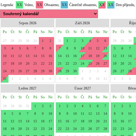
Legenda:
XX
Volno,
XX
Obsazeno,
XX
Částečně obsazeno,
XX
XX
Den příjezdu,
Srpen 2026
Září 2026
Říje
Po
Út
St
Čt
Pá
So
Ne
Po
Út
St
Čt
Pá
So
Ne
Po
Út
St
27
28
29
30
31
1
2
31
1
2
3
4
5
6
28
29
30
3
4
5
6
7
8
9
7
8
9
10
11
12
13
5
6
7
10
11
12
13
14
15
16
14
15
16
17
18
19
20
12
13
14
17
18
19
20
21
22
23
21
22
23
24
25
26
27
19
20
21
24
25
26
27
28
29
30
28
29
30
1
2
3
4
26
27
28
31
1
2
3
4
5
6
5
6
7
8
9
10
11
2
3
4
Leden 2027
Únor 2027
Břez
Po
Út
St
Čt
Pá
So
Ne
Po
Út
St
Čt
Pá
So
Ne
Po
Út
St
28
29
30
31
1
2
3
1
2
3
4
5
6
7
1
2
3
4
5
6
7
8
9
10
8
9
10
11
12
13
14
8
9
10
11
12
13
14
15
16
17
15
16
17
18
19
20
21
15
16
17
18
19
20
21
22
23
24
22
23
24
25
26
27
28
22
23
24