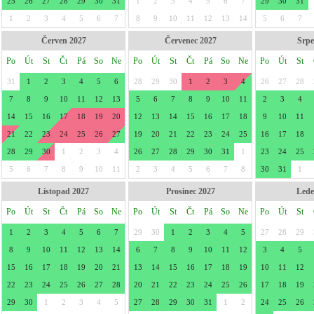
25
26
27
28
29
30
31
1
2
3
4
5
6
7
29
30
31
1
2
3
4
5
6
7
8
9
10
11
12
13
14
5
6
7
Červen 2027
Červenec 2027
Srpe
Po
Út
St
Čt
Pá
So
Ne
Po
Út
St
Čt
Pá
So
Ne
Po
Út
St
31
1
2
3
4
5
6
28
29
30
1
2
3
4
26
27
28
7
8
9
10
11
12
13
5
6
7
8
9
10
11
2
3
4
14
15
16
17
18
19
20
12
13
14
15
16
17
18
9
10
11
21
22
23
24
25
26
27
19
20
21
22
23
24
25
16
17
18
28
29
30
1
2
3
4
26
27
28
29
30
31
1
23
24
25
5
6
7
8
9
10
11
2
3
4
5
6
7
8
30
31
1
Listopad 2027
Prosinec 2027
Lede
Po
Út
St
Čt
Pá
So
Ne
Po
Út
St
Čt
Pá
So
Ne
Po
Út
St
1
2
3
4
5
6
7
29
30
1
2
3
4
5
27
28
29
8
9
10
11
12
13
14
6
7
8
9
10
11
12
3
4
5
15
16
17
18
19
20
21
13
14
15
16
17
18
19
10
11
12
22
23
24
25
26
27
28
20
21
22
23
24
25
26
17
18
19
29
30
1
2
3
4
5
27
28
29
30
31
1
2
24
25
26