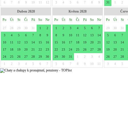
6
7
8
9
10
11
12
3
4
5
6
7
8
9
31
1
2
Duben 2028
Květen 2028
Červ
Po
Út
St
Čt
Pá
So
Ne
Po
Út
St
Čt
Pá
So
Ne
Po
Út
St
27
28
29
30
31
1
2
1
2
3
4
5
6
7
29
30
31
3
4
5
6
7
8
9
8
9
10
11
12
13
14
5
6
7
10
11
12
13
14
15
16
15
16
17
18
19
20
21
12
13
14
17
18
19
20
21
22
23
22
23
24
25
26
27
28
19
20
21
24
25
26
27
28
29
30
29
30
31
1
2
3
4
26
27
28
1
2
3
4
5
6
7
5
6
7
8
9
10
11
3
4
5