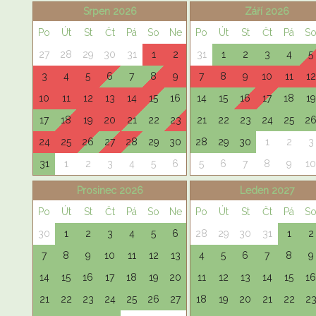
Srpen 2026
Září 2026
Po
Út
St
Čt
Pá
So
Ne
Po
Út
St
Čt
Pá
S
27
28
29
30
31
1
2
31
1
2
3
4
5
3
4
5
6
7
8
9
7
8
9
10
11
12
10
11
12
13
14
15
16
14
15
16
17
18
19
17
18
19
20
21
22
23
21
22
23
24
25
2
24
25
26
27
28
29
30
28
29
30
1
2
3
31
1
2
3
4
5
6
5
6
7
8
9
10
Prosinec 2026
Leden 2027
Po
Út
St
Čt
Pá
So
Ne
Po
Út
St
Čt
Pá
S
30
1
2
3
4
5
6
28
29
30
31
1
2
7
8
9
10
11
12
13
4
5
6
7
8
9
14
15
16
17
18
19
20
11
12
13
14
15
16
21
22
23
24
25
26
27
18
19
20
21
22
2