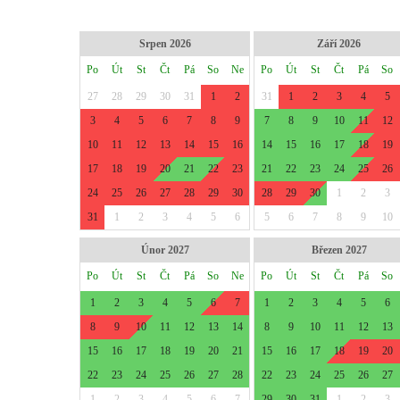
Srpen 2026
Září 2026
Po
Út
St
Čt
Pá
So
Ne
Po
Út
St
Čt
Pá
So
27
28
29
30
31
1
2
31
1
2
3
4
5
3
4
5
6
7
8
9
7
8
9
10
11
12
10
11
12
13
14
15
16
14
15
16
17
18
19
17
18
19
20
21
22
23
21
22
23
24
25
26
24
25
26
27
28
29
30
28
29
30
1
2
3
31
1
2
3
4
5
6
5
6
7
8
9
10
Únor 2027
Březen 2027
Po
Út
St
Čt
Pá
So
Ne
Po
Út
St
Čt
Pá
So
1
2
3
4
5
6
7
1
2
3
4
5
6
8
9
10
11
12
13
14
8
9
10
11
12
13
15
16
17
18
19
20
21
15
16
17
18
19
20
22
23
24
25
26
27
28
22
23
24
25
26
27
1
2
3
4
5
6
7
29
30
31
1
2
3