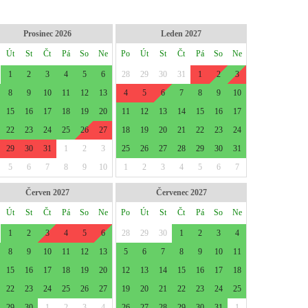
Prosinec 2026
Leden 2027
Út
St
Čt
Pá
So
Ne
Po
Út
St
Čt
Pá
So
Ne
1
2
3
4
5
6
28
29
30
31
1
2
3
8
9
10
11
12
13
4
5
6
7
8
9
10
15
16
17
18
19
20
11
12
13
14
15
16
17
22
23
24
25
26
27
18
19
20
21
22
23
24
29
30
31
1
2
3
25
26
27
28
29
30
31
5
6
7
8
9
10
1
2
3
4
5
6
7
Červen 2027
Červenec 2027
Út
St
Čt
Pá
So
Ne
Po
Út
St
Čt
Pá
So
Ne
1
2
3
4
5
6
28
29
30
1
2
3
4
8
9
10
11
12
13
5
6
7
8
9
10
11
15
16
17
18
19
20
12
13
14
15
16
17
18
22
23
24
25
26
27
19
20
21
22
23
24
25
29
30
1
2
3
4
26
27
28
29
30
31
1