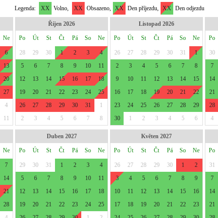
Legenda:
XX
Volno,
XX
Obsazeno,
XX
Den příjezdu,
XX
Den odjezdu
Říjen 2026
Listopad 2026
Ne
Po
Út
St
Čt
Pá
So
Ne
Po
Út
St
Čt
Pá
So
Ne
Po
6
28
29
30
1
2
3
4
26
27
28
29
30
31
1
30
13
5
6
7
8
9
10
11
2
3
4
5
6
7
8
7
20
12
13
14
15
16
17
18
9
10
11
12
13
14
15
14
27
19
20
21
22
23
24
25
16
17
18
19
20
21
22
21
4
26
27
28
29
30
31
1
23
24
25
26
27
28
29
28
11
2
3
4
5
6
7
8
30
1
2
3
4
5
6
4
Duben 2027
Květen 2027
Ne
Po
Út
St
Čt
Pá
So
Ne
Po
Út
St
Čt
Pá
So
Ne
Po
7
29
30
31
1
2
3
4
26
27
28
29
30
1
2
31
14
5
6
7
8
9
10
11
3
4
5
6
7
8
9
7
21
12
13
14
15
16
17
18
10
11
12
13
14
15
16
14
28
19
20
21
22
23
24
25
17
18
19
20
21
22
23
21
4
26
27
28
29
30
1
2
24
25
26
27
28
29
30
28