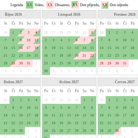
Legenda:
XX
Volno,
XX
Obsazeno,
XX
Den příjezdu,
XX
Den odjezdu
Říjen 2026
Listopad 2026
Prosinec 2026
St
Čt
Pá
So
Ne
Po
Út
St
Čt
Pá
So
Ne
Po
Út
St
Čt
Pá
30
1
2
3
4
26
27
28
29
30
31
1
30
1
2
3
4
7
8
9
10
11
2
3
4
5
6
7
8
7
8
9
10
11
14
15
16
17
18
9
10
11
12
13
14
15
14
15
16
17
18
21
22
23
24
25
16
17
18
19
20
21
22
21
22
23
24
25
28
29
30
31
1
23
24
25
26
27
28
29
28
29
30
31
1
4
5
6
7
8
30
1
2
3
4
5
6
4
5
6
7
8
Duben 2027
Květen 2027
Červen 2027
St
Čt
Pá
So
Ne
Po
Út
St
Čt
Pá
So
Ne
Po
Út
St
Čt
Pá
31
1
2
3
4
26
27
28
29
30
1
2
31
1
2
3
4
7
8
9
10
11
3
4
5
6
7
8
9
7
8
9
10
11
14
15
16
17
18
10
11
12
13
14
15
16
14
15
16
17
18
21
22
23
24
25
17
18
19
20
21
22
23
21
22
23
24
25
28
29
30
1
2
24
25
26
27
28
29
30
28
29
30
1
2