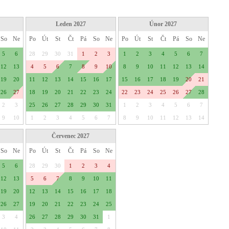
Leden 2027
Únor 2027
So
Ne
Po
Út
St
Čt
Pá
So
Ne
Po
Út
St
Čt
Pá
So
Ne
5
6
28
29
30
31
1
2
3
1
2
3
4
5
6
7
12
13
4
5
6
7
8
9
10
8
9
10
11
12
13
14
19
20
11
12
13
14
15
16
17
15
16
17
18
19
20
21
26
27
18
19
20
21
22
23
24
22
23
24
25
26
27
28
2
3
25
26
27
28
29
30
31
1
2
3
4
5
6
7
9
10
1
2
3
4
5
6
7
8
9
10
11
12
13
14
Červenec 2027
So
Ne
Po
Út
St
Čt
Pá
So
Ne
5
6
28
29
30
1
2
3
4
12
13
5
6
7
8
9
10
11
19
20
12
13
14
15
16
17
18
26
27
19
20
21
22
23
24
25
3
4
26
27
28
29
30
31
1