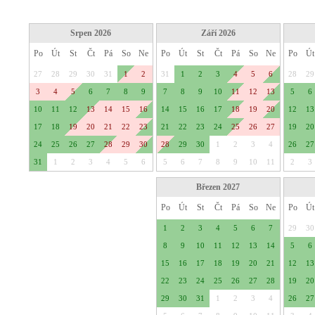
Srpen 2026
Září 2026
Po
Út
St
Čt
Pá
So
Ne
Po
Út
St
Čt
Pá
So
Ne
Po
Út
27
28
29
30
31
1
2
31
1
2
3
4
5
6
28
29
3
4
5
6
7
8
9
7
8
9
10
11
12
13
5
6
10
11
12
13
14
15
16
14
15
16
17
18
19
20
12
13
17
18
19
20
21
22
23
21
22
23
24
25
26
27
19
20
24
25
26
27
28
29
30
28
29
30
1
2
3
4
26
27
31
1
2
3
4
5
6
5
6
7
8
9
10
11
2
3
Březen 2027
Po
Út
St
Čt
Pá
So
Ne
Po
Út
1
2
3
4
5
6
7
29
30
8
9
10
11
12
13
14
5
6
15
16
17
18
19
20
21
12
13
22
23
24
25
26
27
28
19
20
29
30
31
1
2
3
4
26
27