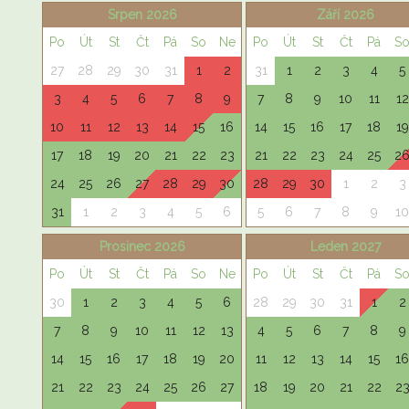
Srpen 2026
Září 2026
Po
Út
St
Čt
Pá
So
Ne
Po
Út
St
Čt
Pá
S
27
28
29
30
31
1
2
31
1
2
3
4
5
3
4
5
6
7
8
9
7
8
9
10
11
12
10
11
12
13
14
15
16
14
15
16
17
18
19
17
18
19
20
21
22
23
21
22
23
24
25
2
24
25
26
27
28
29
30
28
29
30
1
2
3
31
1
2
3
4
5
6
5
6
7
8
9
10
Prosinec 2026
Leden 2027
Po
Út
St
Čt
Pá
So
Ne
Po
Út
St
Čt
Pá
S
30
1
2
3
4
5
6
28
29
30
31
1
2
7
8
9
10
11
12
13
4
5
6
7
8
9
14
15
16
17
18
19
20
11
12
13
14
15
16
21
22
23
24
25
26
27
18
19
20
21
22
2