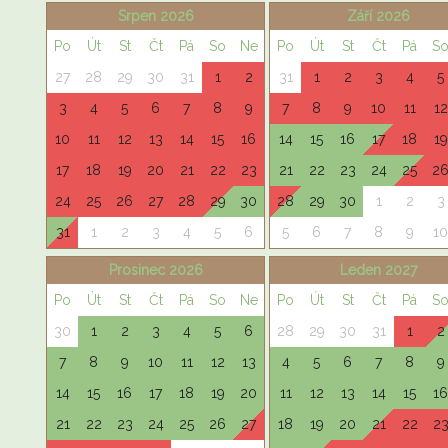
Srpen 2026
Září 2026
Po
Út
St
Čt
Pá
So
Ne
Po
Út
St
Čt
Pá
S
27
28
29
30
31
1
2
31
1
2
3
4
5
3
4
5
6
7
8
9
7
8
9
10
11
12
10
11
12
13
14
15
16
14
15
16
17
18
19
17
18
19
20
21
22
23
21
22
23
24
25
2
24
25
26
27
28
29
30
28
29
30
1
2
3
31
1
2
3
4
5
6
5
6
7
8
9
10
Prosinec 2026
Leden 2027
Po
Út
St
Čt
Pá
So
Ne
Po
Út
St
Čt
Pá
S
30
1
2
3
4
5
6
28
29
30
31
1
2
7
8
9
10
11
12
13
4
5
6
7
8
9
14
15
16
17
18
19
20
11
12
13
14
15
16
21
22
23
24
25
26
27
18
19
20
21
22
2