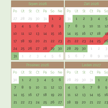
Srpen 2026
Září 2026
Po
Út
St
Čt
Pá
So
Ne
Po
Út
St
Čt
Pá
S
27
28
29
30
31
1
2
31
1
2
3
4
5
3
4
5
6
7
8
9
7
8
9
10
11
12
10
11
12
13
14
15
16
14
15
16
17
18
19
17
18
19
20
21
22
23
21
22
23
24
25
2
24
25
26
27
28
29
30
28
29
30
1
2
3
31
1
2
3
4
5
6
5
6
7
8
9
10
Prosinec 2026
Leden 2027
Po
Út
St
Čt
Pá
So
Ne
Po
Út
St
Čt
Pá
S
30
1
2
3
4
5
6
28
29
30
31
1
2
7
8
9
10
11
12
13
4
5
6
7
8
9
14
15
16
17
18
19
20
11
12
13
14
15
16
21
22
23
24
25
26
27
18
19
20
21
22
2