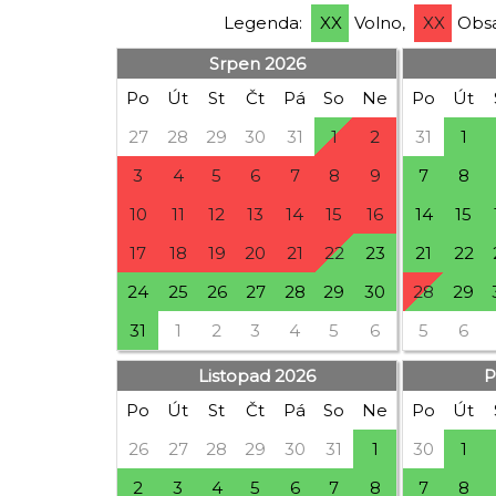
Legenda:
XX
Volno,
XX
Obsa
Srpen 2026
Po
Út
St
Čt
Pá
So
Ne
Po
Út
27
28
29
30
31
1
2
31
1
3
4
5
6
7
8
9
7
8
10
11
12
13
14
15
16
14
15
17
18
19
20
21
22
23
21
22
24
25
26
27
28
29
30
28
29
31
1
2
3
4
5
6
5
6
Listopad 2026
P
Po
Út
St
Čt
Pá
So
Ne
Po
Út
26
27
28
29
30
31
1
30
1
2
3
4
5
6
7
8
7
8