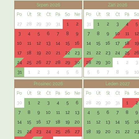
Srpen 2026
Září 2026
Po
Út
St
Čt
Pá
So
Ne
Po
Út
St
Čt
Pá
S
27
28
29
30
31
1
2
31
1
2
3
4
5
3
4
5
6
7
8
9
7
8
9
10
11
12
10
11
12
13
14
15
16
14
15
16
17
18
19
17
18
19
20
21
22
23
21
22
23
24
25
2
24
25
26
27
28
29
30
28
29
30
1
2
3
31
1
2
3
4
5
6
5
6
7
8
9
10
Prosinec 2026
Leden 2027
Po
Út
St
Čt
Pá
So
Ne
Po
Út
St
Čt
Pá
S
30
1
2
3
4
5
6
28
29
30
31
1
2
7
8
9
10
11
12
13
4
5
6
7
8
9
14
15
16
17
18
19
20
11
12
13
14
15
16
21
22
23
24
25
26
27
18
19
20
21
22
2