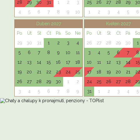
28
29
30
31
1
2
3
25
26
27
28
29
3
4
5
6
7
8
9
10
1
2
3
4
5
6
Duben 2027
Květen 2027
Po
Út
St
Čt
Pá
So
Ne
Po
Út
St
Čt
Pá
S
29
30
31
1
2
3
4
26
27
28
29
30
1
5
6
7
8
9
10
11
3
4
5
6
7
8
12
13
14
15
16
17
18
10
11
12
13
14
15
19
20
21
22
23
24
25
17
18
19
20
21
2
26
27
28
29
30
1
2
24
25
26
27
28
2
3
4
5
6
7
8
9
31
1
2
3
4
5