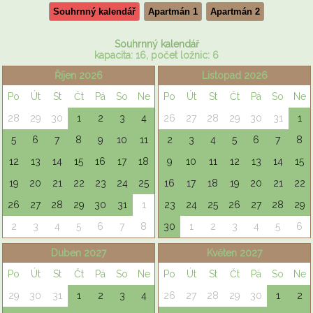
Souhrnný kalendář
Apartmán 1
Apartmán 2
Souhrnný kalendář
kapacita: 16, počet ložnic: 6
Říjen 2026
Listopad 2026
Po
Út
St
Čt
Pá
So
Ne
Po
Út
St
Čt
Pá
So
Ne
28
29
30
1
2
3
4
26
27
28
29
30
31
1
5
6
7
8
9
10
11
2
3
4
5
6
7
8
12
13
14
15
16
17
18
9
10
11
12
13
14
15
19
20
21
22
23
24
25
16
17
18
19
20
21
22
26
27
28
29
30
31
1
23
24
25
26
27
28
29
2
3
4
5
6
7
8
30
1
2
3
4
5
6
Duben 2027
Květen 2027
Po
Út
St
Čt
Pá
So
Ne
Po
Út
St
Čt
Pá
So
Ne
29
30
31
1
2
3
4
26
27
28
29
30
1
2