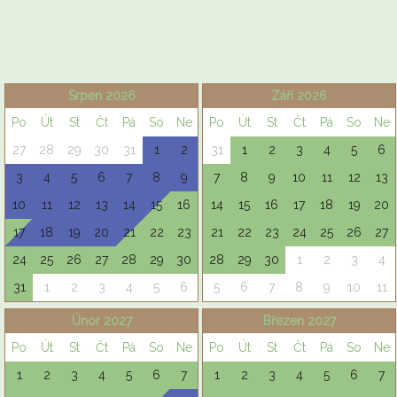
Srpen 2026
Září 2026
Po
Út
St
Čt
Pá
So
Ne
Po
Út
St
Čt
Pá
So
Ne
27
28
29
30
31
1
2
31
1
2
3
4
5
6
3
4
5
6
7
8
9
7
8
9
10
11
12
13
10
11
12
13
14
15
16
14
15
16
17
18
19
20
17
18
19
20
21
22
23
21
22
23
24
25
26
27
24
25
26
27
28
29
30
28
29
30
1
2
3
4
31
1
2
3
4
5
6
5
6
7
8
9
10
11
Únor 2027
Březen 2027
Po
Út
St
Čt
Pá
So
Ne
Po
Út
St
Čt
Pá
So
Ne
1
2
3
4
5
6
7
1
2
3
4
5
6
7