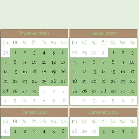
Prosinec 2026
Leden 2027
Po
Út
St
Čt
Pá
So
Ne
Po
Út
St
Čt
Pá
So
Ne
30
1
2
3
4
5
6
28
29
30
31
1
2
3
7
8
9
10
11
12
13
4
5
6
7
8
9
10
14
15
16
17
18
19
20
11
12
13
14
15
16
17
21
22
23
24
25
26
27
18
19
20
21
22
23
24
28
29
30
31
1
2
3
25
26
27
28
29
30
31
4
5
6
7
8
9
10
1
2
3
4
5
6
7
Červen 2027
Červenec 2027
Po
Út
St
Čt
Pá
So
Ne
Po
Út
St
Čt
Pá
So
Ne
31
1
2
3
4
5
6
28
29
30
1
2
3
4