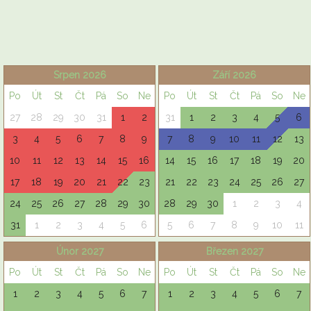
Srpen 2026
Září 2026
Po
Út
St
Čt
Pá
So
Ne
Po
Út
St
Čt
Pá
So
Ne
27
28
29
30
31
1
2
31
1
2
3
4
5
6
3
4
5
6
7
8
9
7
8
9
10
11
12
13
10
11
12
13
14
15
16
14
15
16
17
18
19
20
17
18
19
20
21
22
23
21
22
23
24
25
26
27
24
25
26
27
28
29
30
28
29
30
1
2
3
4
31
1
2
3
4
5
6
5
6
7
8
9
10
11
Únor 2027
Březen 2027
Po
Út
St
Čt
Pá
So
Ne
Po
Út
St
Čt
Pá
So
Ne
1
2
3
4
5
6
7
1
2
3
4
5
6
7