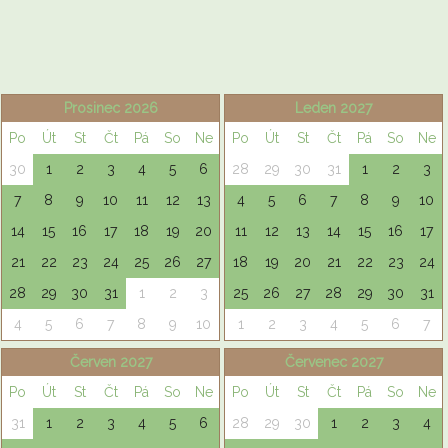
Prosinec 2026
Leden 2027
Po
Út
St
Čt
Pá
So
Ne
Po
Út
St
Čt
Pá
So
Ne
30
1
2
3
4
5
6
28
29
30
31
1
2
3
7
8
9
10
11
12
13
4
5
6
7
8
9
10
14
15
16
17
18
19
20
11
12
13
14
15
16
17
21
22
23
24
25
26
27
18
19
20
21
22
23
24
28
29
30
31
1
2
3
25
26
27
28
29
30
31
4
5
6
7
8
9
10
1
2
3
4
5
6
7
Červen 2027
Červenec 2027
Po
Út
St
Čt
Pá
So
Ne
Po
Út
St
Čt
Pá
So
Ne
31
1
2
3
4
5
6
28
29
30
1
2
3
4