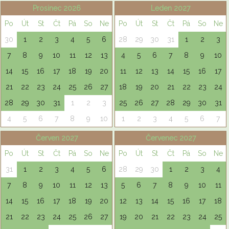
Prosinec 2026
Leden 2027
Po
Út
St
Čt
Pá
So
Ne
Po
Út
St
Čt
Pá
So
Ne
30
1
2
3
4
5
6
28
29
30
31
1
2
3
7
8
9
10
11
12
13
4
5
6
7
8
9
10
14
15
16
17
18
19
20
11
12
13
14
15
16
17
21
22
23
24
25
26
27
18
19
20
21
22
23
24
28
29
30
31
1
2
3
25
26
27
28
29
30
31
4
5
6
7
8
9
10
1
2
3
4
5
6
7
Červen 2027
Červenec 2027
Po
Út
St
Čt
Pá
So
Ne
Po
Út
St
Čt
Pá
So
Ne
31
1
2
3
4
5
6
28
29
30
1
2
3
4
7
8
9
10
11
12
13
5
6
7
8
9
10
11
14
15
16
17
18
19
20
12
13
14
15
16
17
18
21
22
23
24
25
26
27
19
20
21
22
23
24
25