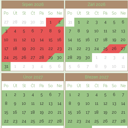
Srpen 2026
Září 2026
Po
Út
St
Čt
Pá
So
Ne
Po
Út
St
Čt
Pá
So
Ne
27
28
29
30
31
1
2
31
1
2
3
4
5
6
3
4
5
6
7
8
9
7
8
9
10
11
12
13
10
11
12
13
14
15
16
14
15
16
17
18
19
20
17
18
19
20
21
22
23
21
22
23
24
25
26
27
24
25
26
27
28
29
30
28
29
30
1
2
3
4
31
1
2
3
4
5
6
5
6
7
8
9
10
11
Únor 2027
Březen 2027
Po
Út
St
Čt
Pá
So
Ne
Po
Út
St
Čt
Pá
So
Ne
1
2
3
4
5
6
7
1
2
3
4
5
6
7
8
9
10
11
12
13
14
8
9
10
11
12
13
14
15
16
17
18
19
20
21
15
16
17
18
19
20
21
22
23
24
25
26
27
28
22
23
24
25
26
27
28