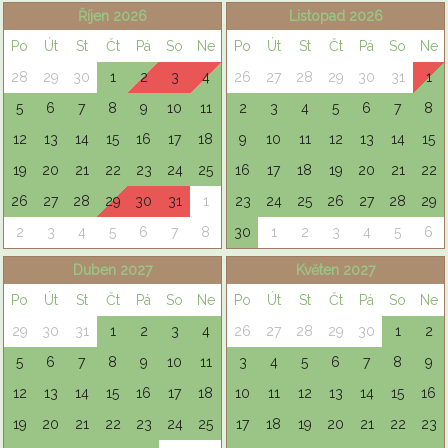
Říjen 2026
Listopad 2026
Po
Út
St
Čt
Pá
So
Ne
Po
Út
St
Čt
Pá
So
Ne
28
29
30
1
2
3
4
26
27
28
29
30
31
1
5
6
7
8
9
10
11
2
3
4
5
6
7
8
12
13
14
15
16
17
18
9
10
11
12
13
14
15
19
20
21
22
23
24
25
16
17
18
19
20
21
22
26
27
28
29
30
31
1
23
24
25
26
27
28
29
2
3
4
5
6
7
8
30
1
2
3
4
5
6
Duben 2027
Květen 2027
Po
Út
St
Čt
Pá
So
Ne
Po
Út
St
Čt
Pá
So
Ne
29
30
31
1
2
3
4
26
27
28
29
30
1
2
5
6
7
8
9
10
11
3
4
5
6
7
8
9
12
13
14
15
16
17
18
10
11
12
13
14
15
16
19
20
21
22
23
24
25
17
18
19
20
21
22
23