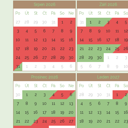
Srpen 2026
Září 2026
Po
Út
St
Čt
Pá
So
Ne
Po
Út
St
Čt
Pá
S
27
28
29
30
31
1
2
31
1
2
3
4
5
3
4
5
6
7
8
9
7
8
9
10
11
12
10
11
12
13
14
15
16
14
15
16
17
18
19
17
18
19
20
21
22
23
21
22
23
24
25
2
24
25
26
27
28
29
30
28
29
30
1
2
3
31
1
2
3
4
5
6
5
6
7
8
9
10
Prosinec 2026
Leden 2027
Po
Út
St
Čt
Pá
So
Ne
Po
Út
St
Čt
Pá
S
30
1
2
3
4
5
6
28
29
30
31
1
2
7
8
9
10
11
12
13
4
5
6
7
8
9
14
15
16
17
18
19
20
11
12
13
14
15
16
21
22
23
24
25
26
27
18
19
20
21
22
2