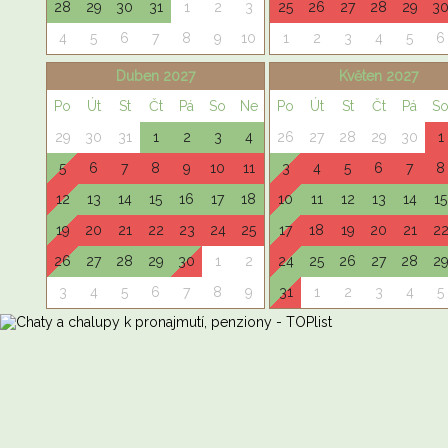
28
29
30
31
1
2
3
25
26
27
28
29
3
4
5
6
7
8
9
10
1
2
3
4
5
6
Duben 2027
Květen 2027
Po
Út
St
Čt
Pá
So
Ne
Po
Út
St
Čt
Pá
S
29
30
31
1
2
3
4
26
27
28
29
30
1
5
6
7
8
9
10
11
3
4
5
6
7
8
12
13
14
15
16
17
18
10
11
12
13
14
15
19
20
21
22
23
24
25
17
18
19
20
21
2
26
27
28
29
30
1
2
24
25
26
27
28
2
3
4
5
6
7
8
9
31
1
2
3
4
5