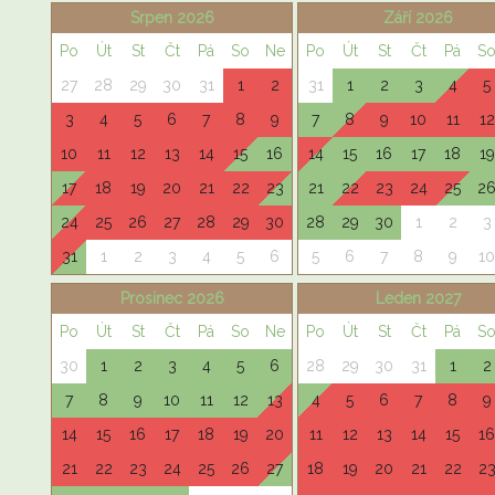
Srpen 2026
Září 2026
Po
Út
St
Čt
Pá
So
Ne
Po
Út
St
Čt
Pá
S
27
28
29
30
31
1
2
31
1
2
3
4
5
3
4
5
6
7
8
9
7
8
9
10
11
12
10
11
12
13
14
15
16
14
15
16
17
18
19
17
18
19
20
21
22
23
21
22
23
24
25
2
24
25
26
27
28
29
30
28
29
30
1
2
3
31
1
2
3
4
5
6
5
6
7
8
9
10
Prosinec 2026
Leden 2027
Po
Út
St
Čt
Pá
So
Ne
Po
Út
St
Čt
Pá
S
30
1
2
3
4
5
6
28
29
30
31
1
2
7
8
9
10
11
12
13
4
5
6
7
8
9
14
15
16
17
18
19
20
11
12
13
14
15
16
21
22
23
24
25
26
27
18
19
20
21
22
2