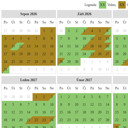
Legenda:
XX
Volno,
XX
O
Srpen 2026
Září 2026
Po
Út
St
Čt
Pá
So
Ne
Po
Út
St
Čt
Pá
So
Ne
Po
Út
27
28
29
30
31
1
2
31
1
2
3
4
5
6
28
29
3
4
5
6
7
8
9
7
8
9
10
11
12
13
5
6
10
11
12
13
14
15
16
14
15
16
17
18
19
20
12
13
17
18
19
20
21
22
23
21
22
23
24
25
26
27
19
20
24
25
26
27
28
29
30
28
29
30
1
2
3
4
26
27
31
1
2
3
4
5
6
5
6
7
8
9
10
11
2
3
Leden 2027
Únor 2027
Po
Út
St
Čt
Pá
So
Ne
Po
Út
St
Čt
Pá
So
Ne
Po
Út
28
29
30
31
1
2
3
1
2
3
4
5
6
7
1
2
4
5
6
7
8
9
10
8
9
10
11
12
13
14
8
9
11
12
13
14
15
16
17
15
16
17
18
19
20
21
15
16
18
19
20
21
22
23
24
22
23
24
25
26
27
28
22
23
25
26
27
28
29
30
31
1
2
3
4
5
6
7
29
30