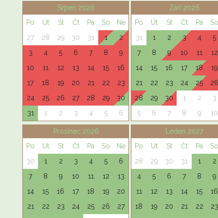
Srpen 2026
Září 2026
Po
Út
St
Čt
Pá
So
Ne
Po
Út
St
Čt
Pá
S
27
28
29
30
31
1
2
31
1
2
3
4
5
3
4
5
6
7
8
9
7
8
9
10
11
12
10
11
12
13
14
15
16
14
15
16
17
18
19
17
18
19
20
21
22
23
21
22
23
24
25
2
24
25
26
27
28
29
30
28
29
30
1
2
3
31
1
2
3
4
5
6
5
6
7
8
9
10
Prosinec 2026
Leden 2027
Po
Út
St
Čt
Pá
So
Ne
Po
Út
St
Čt
Pá
S
30
1
2
3
4
5
6
28
29
30
31
1
2
7
8
9
10
11
12
13
4
5
6
7
8
9
14
15
16
17
18
19
20
11
12
13
14
15
16
21
22
23
24
25
26
27
18
19
20
21
22
2