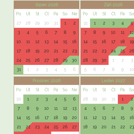
Srpen 2026
Září 2026
Po
Út
St
Čt
Pá
So
Ne
Po
Út
St
Čt
Pá
S
27
28
29
30
31
1
2
31
1
2
3
4
5
3
4
5
6
7
8
9
7
8
9
10
11
12
10
11
12
13
14
15
16
14
15
16
17
18
19
17
18
19
20
21
22
23
21
22
23
24
25
2
24
25
26
27
28
29
30
28
29
30
1
2
3
31
1
2
3
4
5
6
5
6
7
8
9
10
Prosinec 2026
Leden 2027
Po
Út
St
Čt
Pá
So
Ne
Po
Út
St
Čt
Pá
S
30
1
2
3
4
5
6
28
29
30
31
1
2
7
8
9
10
11
12
13
4
5
6
7
8
9
14
15
16
17
18
19
20
11
12
13
14
15
16
21
22
23
24
25
26
27
18
19
20
21
22
2