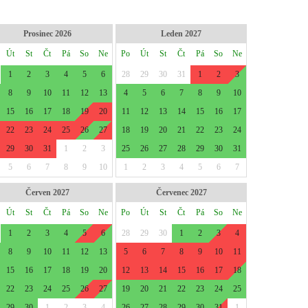
Prosinec 2026
Leden 2027
Út
St
Čt
Pá
So
Ne
Po
Út
St
Čt
Pá
So
Ne
1
2
3
4
5
6
28
29
30
31
1
2
3
8
9
10
11
12
13
4
5
6
7
8
9
10
15
16
17
18
19
20
11
12
13
14
15
16
17
22
23
24
25
26
27
18
19
20
21
22
23
24
29
30
31
1
2
3
25
26
27
28
29
30
31
5
6
7
8
9
10
1
2
3
4
5
6
7
Červen 2027
Červenec 2027
Út
St
Čt
Pá
So
Ne
Po
Út
St
Čt
Pá
So
Ne
1
2
3
4
5
6
28
29
30
1
2
3
4
8
9
10
11
12
13
5
6
7
8
9
10
11
15
16
17
18
19
20
12
13
14
15
16
17
18
22
23
24
25
26
27
19
20
21
22
23
24
25
29
30
1
2
3
4
26
27
28
29
30
31
1