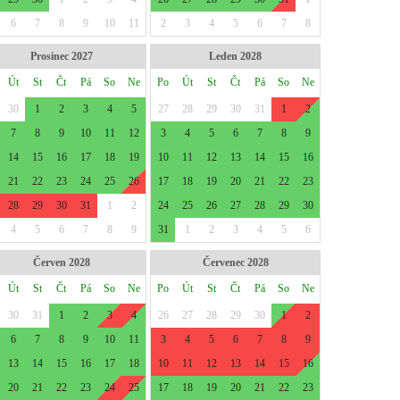
6
7
8
9
10
11
2
3
4
5
6
7
8
Prosinec 2027
Leden 2028
Út
St
Čt
Pá
So
Ne
Po
Út
St
Čt
Pá
So
Ne
30
1
2
3
4
5
27
28
29
30
31
1
2
7
8
9
10
11
12
3
4
5
6
7
8
9
14
15
16
17
18
19
10
11
12
13
14
15
16
21
22
23
24
25
26
17
18
19
20
21
22
23
28
29
30
31
1
2
24
25
26
27
28
29
30
4
5
6
7
8
9
31
1
2
3
4
5
6
Červen 2028
Červenec 2028
Út
St
Čt
Pá
So
Ne
Po
Út
St
Čt
Pá
So
Ne
30
31
1
2
3
4
26
27
28
29
30
1
2
6
7
8
9
10
11
3
4
5
6
7
8
9
13
14
15
16
17
18
10
11
12
13
14
15
16
20
21
22
23
24
25
17
18
19
20
21
22
23