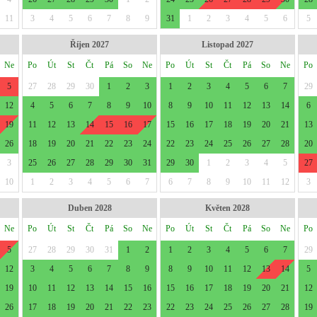
11
3
4
5
6
7
8
9
31
1
2
3
4
5
6
5
Říjen 2027
Listopad 2027
Ne
Po
Út
St
Čt
Pá
So
Ne
Po
Út
St
Čt
Pá
So
Ne
Po
5
27
28
29
30
1
2
3
1
2
3
4
5
6
7
29
12
4
5
6
7
8
9
10
8
9
10
11
12
13
14
6
19
11
12
13
14
15
16
17
15
16
17
18
19
20
21
13
26
18
19
20
21
22
23
24
22
23
24
25
26
27
28
20
3
25
26
27
28
29
30
31
29
30
1
2
3
4
5
27
10
1
2
3
4
5
6
7
6
7
8
9
10
11
12
3
Duben 2028
Květen 2028
Ne
Po
Út
St
Čt
Pá
So
Ne
Po
Út
St
Čt
Pá
So
Ne
Po
5
27
28
29
30
31
1
2
1
2
3
4
5
6
7
29
12
3
4
5
6
7
8
9
8
9
10
11
12
13
14
5
19
10
11
12
13
14
15
16
15
16
17
18
19
20
21
12
26
17
18
19
20
21
22
23
22
23
24
25
26
27
28
19