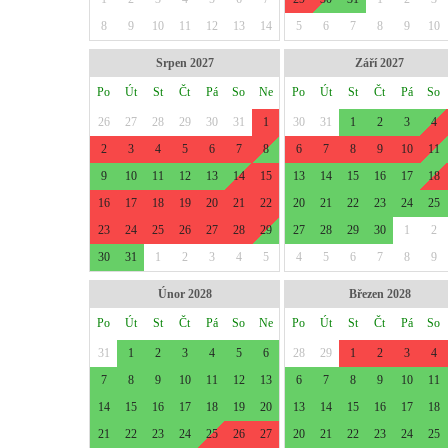
8
9
10
11
12
13
14
5
6
7
8
9
10
Srpen 2027
Září 2027
Po
Út
St
Čt
Pá
So
Ne
Po
Út
St
Čt
Pá
So
26
27
28
29
30
31
1
30
31
1
2
3
4
2
3
4
5
6
7
8
6
7
8
9
10
11
9
10
11
12
13
14
15
13
14
15
16
17
18
16
17
18
19
20
21
22
20
21
22
23
24
25
23
24
25
26
27
28
29
27
28
29
30
1
2
30
31
1
2
3
4
5
4
5
6
7
8
9
Únor 2028
Březen 2028
Po
Út
St
Čt
Pá
So
Ne
Po
Út
St
Čt
Pá
So
31
1
2
3
4
5
6
28
29
1
2
3
4
7
8
9
10
11
12
13
6
7
8
9
10
11
14
15
16
17
18
19
20
13
14
15
16
17
18
21
22
23
24
25
26
27
20
21
22
23
24
25