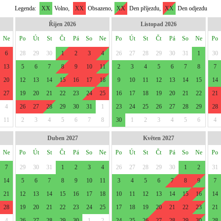
Legenda:
XX
Volno,
XX
Obsazeno,
XX
Den příjezdu,
XX
Den odjezdu
Říjen 2026
Listopad 2026
Ne
Po
Út
St
Čt
Pá
So
Ne
Po
Út
St
Čt
Pá
So
Ne
Po
6
28
29
30
1
2
3
4
26
27
28
29
30
31
1
30
13
5
6
7
8
9
10
11
2
3
4
5
6
7
8
7
20
12
13
14
15
16
17
18
9
10
11
12
13
14
15
14
27
19
20
21
22
23
24
25
16
17
18
19
20
21
22
21
4
26
27
28
29
30
31
1
23
24
25
26
27
28
29
28
11
2
3
4
5
6
7
8
30
1
2
3
4
5
6
4
Duben 2027
Květen 2027
Ne
Po
Út
St
Čt
Pá
So
Ne
Po
Út
St
Čt
Pá
So
Ne
Po
7
29
30
31
1
2
3
4
26
27
28
29
30
1
2
31
14
5
6
7
8
9
10
11
3
4
5
6
7
8
9
7
21
12
13
14
15
16
17
18
10
11
12
13
14
15
16
14
28
19
20
21
22
23
24
25
17
18
19
20
21
22
23
21
4
26
27
28
29
30
1
2
24
25
26
27
28
29
30
28