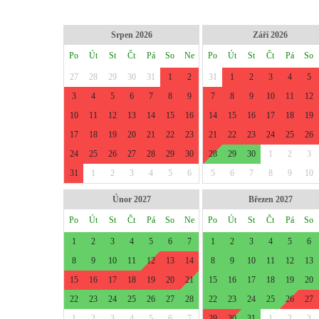
Srpen 2026
Září 2026
Po
Út
St
Čt
Pá
So
Ne
Po
Út
St
Čt
Pá
So
27
28
29
30
31
1
2
31
1
2
3
4
5
3
4
5
6
7
8
9
7
8
9
10
11
12
10
11
12
13
14
15
16
14
15
16
17
18
19
17
18
19
20
21
22
23
21
22
23
24
25
26
24
25
26
27
28
29
30
28
29
30
1
2
3
31
1
2
3
4
5
6
5
6
7
8
9
10
Únor 2027
Březen 2027
Po
Út
St
Čt
Pá
So
Ne
Po
Út
St
Čt
Pá
So
1
2
3
4
5
6
7
1
2
3
4
5
6
8
9
10
11
12
13
14
8
9
10
11
12
13
15
16
17
18
19
20
21
15
16
17
18
19
20
22
23
24
25
26
27
28
22
23
24
25
26
27
1
2
3
4
5
6
7
29
30
31
1
2
3