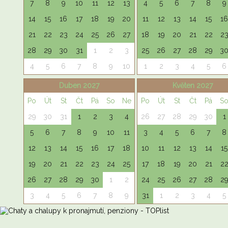
7
8
9
10
11
12
13
4
5
6
7
8
9
14
15
16
17
18
19
20
11
12
13
14
15
16
21
22
23
24
25
26
27
18
19
20
21
22
2
28
29
30
31
1
2
3
25
26
27
28
29
3
4
5
6
7
8
9
10
1
2
3
4
5
6
Duben 2027
Květen 2027
Po
Út
St
Čt
Pá
So
Ne
Po
Út
St
Čt
Pá
S
29
30
31
1
2
3
4
26
27
28
29
30
1
5
6
7
8
9
10
11
3
4
5
6
7
8
12
13
14
15
16
17
18
10
11
12
13
14
15
19
20
21
22
23
24
25
17
18
19
20
21
2
26
27
28
29
30
1
2
24
25
26
27
28
2
3
4
5
6
7
8
9
31
1
2
3
4
5