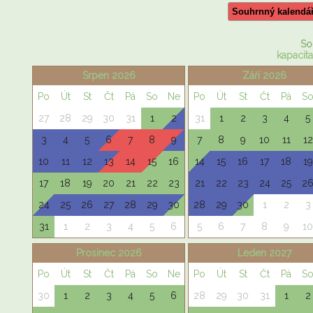
Souhrnný kalendá
So
kapacita
Srpen 2026
Září 2026
Po
Út
St
Čt
Pá
So
Ne
Po
Út
St
Čt
Pá
S
27
28
29
30
31
1
2
31
1
2
3
4
5
3
4
5
6
7
8
9
7
8
9
10
11
12
10
11
12
13
14
15
16
14
15
16
17
18
19
17
18
19
20
21
22
23
21
22
23
24
25
2
24
25
26
27
28
29
30
28
29
30
1
2
3
31
1
2
3
4
5
6
5
6
7
8
9
10
Prosinec 2026
Leden 2027
Po
Út
St
Čt
Pá
So
Ne
Po
Út
St
Čt
Pá
S
30
1
2
3
4
5
6
28
29
30
31
1
2