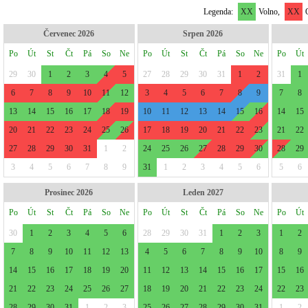
Legenda:
XX
Volno,
XX
O
Červenec 2026
Srpen 2026
Po
Út
St
Čt
Pá
So
Ne
Po
Út
St
Čt
Pá
So
Ne
Po
Út
29
30
1
2
3
4
5
27
28
29
30
31
1
2
31
1
6
7
8
9
10
11
12
3
4
5
6
7
8
9
7
8
13
14
15
16
17
18
19
10
11
12
13
14
15
16
14
15
20
21
22
23
24
25
26
17
18
19
20
21
22
23
21
22
27
28
29
30
31
1
2
24
25
26
27
28
29
30
28
29
3
4
5
6
7
8
9
31
1
2
3
4
5
6
5
6
Prosinec 2026
Leden 2027
Po
Út
St
Čt
Pá
So
Ne
Po
Út
St
Čt
Pá
So
Ne
Po
Út
30
1
2
3
4
5
6
28
29
30
31
1
2
3
1
2
7
8
9
10
11
12
13
4
5
6
7
8
9
10
8
9
14
15
16
17
18
19
20
11
12
13
14
15
16
17
15
16
21
22
23
24
25
26
27
18
19
20
21
22
23
24
22
23
28
29
30
31
1
2
3
25
26
27
28
29
30
31
1
2