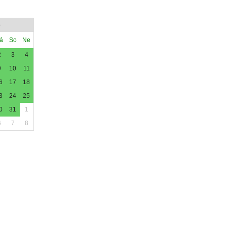
6
á
So
Ne
2
3
4
9
10
11
6
17
18
3
24
25
0
31
1
6
7
8