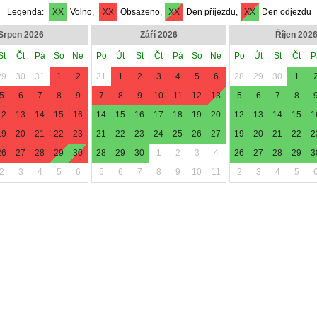
Legenda:
XX
Volno,
XX
Obsazeno,
XX
Den příjezdu,
XX
Den odjezdu
Srpen 2026
Září 2026
Říjen 202
St
Čt
Pá
So
Ne
Po
Út
St
Čt
Pá
So
Ne
Po
Út
St
Čt
P
29
30
31
1
2
31
1
2
3
4
5
6
28
29
30
1
5
6
7
8
9
7
8
9
10
11
12
13
5
6
7
8
12
13
14
15
16
14
15
16
17
18
19
20
12
13
14
15
1
19
20
21
22
23
21
22
23
24
25
26
27
19
20
21
22
2
26
27
28
29
30
28
29
30
1
2
3
4
26
27
28
29
3
2
3
4
5
6
5
6
7
8
9
10
11
2
3
4
5