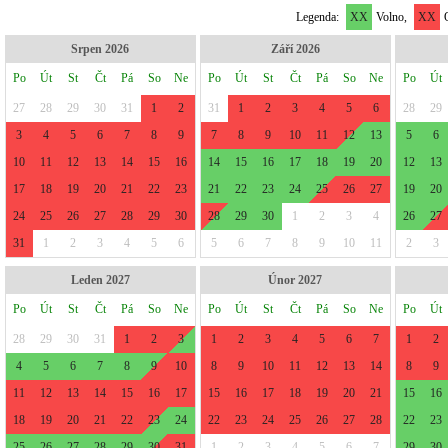
Legenda:
XX
Volno,
XX
O
Srpen 2026
Září 2026
Po
Út
St
Čt
Pá
So
Ne
Po
Út
St
Čt
Pá
So
Ne
Po
Út
27
28
29
30
31
1
2
31
1
2
3
4
5
6
28
29
3
4
5
6
7
8
9
7
8
9
10
11
12
13
5
6
10
11
12
13
14
15
16
14
15
16
17
18
19
20
12
13
17
18
19
20
21
22
23
21
22
23
24
25
26
27
19
20
24
25
26
27
28
29
30
28
29
30
1
2
3
4
26
27
31
1
2
3
4
5
6
5
6
7
8
9
10
11
2
3
Leden 2027
Únor 2027
Po
Út
St
Čt
Pá
So
Ne
Po
Út
St
Čt
Pá
So
Ne
Po
Út
28
29
30
31
1
2
3
1
2
3
4
5
6
7
1
2
4
5
6
7
8
9
10
8
9
10
11
12
13
14
8
9
11
12
13
14
15
16
17
15
16
17
18
19
20
21
15
16
18
19
20
21
22
23
24
22
23
24
25
26
27
28
22
23
25
26
27
28
29
30
31
1
2
3
4
5
6
7
29
30