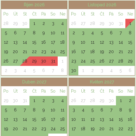
Říjen 2026
Listopad 2026
Po
Út
St
Čt
Pá
So
Ne
Po
Út
St
Čt
Pá
So
Ne
28
29
30
1
2
3
4
26
27
28
29
30
31
1
5
6
7
8
9
10
11
2
3
4
5
6
7
8
12
13
14
15
16
17
18
9
10
11
12
13
14
15
19
20
21
22
23
24
25
16
17
18
19
20
21
22
26
27
28
29
30
31
1
23
24
25
26
27
28
29
2
3
4
5
6
7
8
30
1
2
3
4
5
6
Duben 2027
Květen 2027
Po
Út
St
Čt
Pá
So
Ne
Po
Út
St
Čt
Pá
So
Ne
29
30
31
1
2
3
4
26
27
28
29
30
1
2
5
6
7
8
9
10
11
3
4
5
6
7
8
9
12
13
14
15
16
17
18
10
11
12
13
14
15
16
19
20
21
22
23
24
25
17
18
19
20
21
22
23