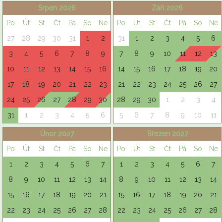
Srpen 2026
Září 2026
Po
Út
St
Čt
Pá
So
Ne
Po
Út
St
Čt
Pá
So
Ne
27
28
29
30
31
1
2
31
1
2
3
4
5
6
3
4
5
6
7
8
9
7
8
9
10
11
12
13
10
11
12
13
14
15
16
14
15
16
17
18
19
20
17
18
19
20
21
22
23
21
22
23
24
25
26
27
24
25
26
27
28
29
30
28
29
30
1
2
3
4
31
1
2
3
4
5
6
5
6
7
8
9
10
11
Únor 2027
Březen 2027
Po
Út
St
Čt
Pá
So
Ne
Po
Út
St
Čt
Pá
So
Ne
1
2
3
4
5
6
7
1
2
3
4
5
6
7
8
9
10
11
12
13
14
8
9
10
11
12
13
14
15
16
17
18
19
20
21
15
16
17
18
19
20
21
22
23
24
25
26
27
28
22
23
24
25
26
27
28