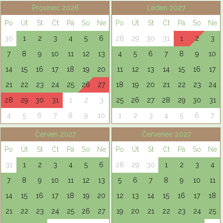
Prosinec 2026
Leden 2027
Po
Út
St
Čt
Pá
So
Ne
Po
Út
St
Čt
Pá
So
Ne
30
1
2
3
4
5
6
28
29
30
31
1
2
3
7
8
9
10
11
12
13
4
5
6
7
8
9
10
14
15
16
17
18
19
20
11
12
13
14
15
16
17
21
22
23
24
25
26
27
18
19
20
21
22
23
24
28
29
30
31
1
2
3
25
26
27
28
29
30
31
4
5
6
7
8
9
10
1
2
3
4
5
6
7
Červen 2027
Červenec 2027
Po
Út
St
Čt
Pá
So
Ne
Po
Út
St
Čt
Pá
So
Ne
31
1
2
3
4
5
6
28
29
30
1
2
3
4
7
8
9
10
11
12
13
5
6
7
8
9
10
11
14
15
16
17
18
19
20
12
13
14
15
16
17
18
21
22
23
24
25
26
27
19
20
21
22
23
24
25