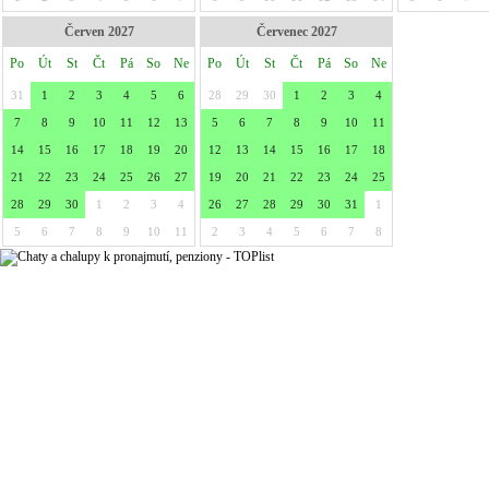
Červen 2027
Červenec 2027
Po
Út
St
Čt
Pá
So
Ne
Po
Út
St
Čt
Pá
So
Ne
31
1
2
3
4
5
6
28
29
30
1
2
3
4
7
8
9
10
11
12
13
5
6
7
8
9
10
11
14
15
16
17
18
19
20
12
13
14
15
16
17
18
21
22
23
24
25
26
27
19
20
21
22
23
24
25
28
29
30
1
2
3
4
26
27
28
29
30
31
1
5
6
7
8
9
10
11
2
3
4
5
6
7
8