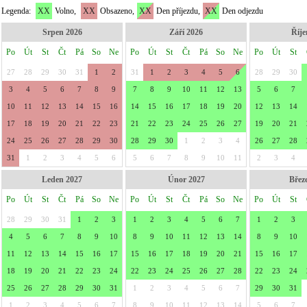
Legenda:
XX
Volno,
XX
Obsazeno,
XX
Den příjezdu,
XX
Den odjezdu
Srpen 2026
Září 2026
Říje
Po
Út
St
Čt
Pá
So
Ne
Po
Út
St
Čt
Pá
So
Ne
Po
Út
St
27
28
29
30
31
1
2
31
1
2
3
4
5
6
28
29
30
3
4
5
6
7
8
9
7
8
9
10
11
12
13
5
6
7
10
11
12
13
14
15
16
14
15
16
17
18
19
20
12
13
14
17
18
19
20
21
22
23
21
22
23
24
25
26
27
19
20
21
24
25
26
27
28
29
30
28
29
30
1
2
3
4
26
27
28
31
1
2
3
4
5
6
5
6
7
8
9
10
11
2
3
4
Leden 2027
Únor 2027
Břez
Po
Út
St
Čt
Pá
So
Ne
Po
Út
St
Čt
Pá
So
Ne
Po
Út
St
28
29
30
31
1
2
3
1
2
3
4
5
6
7
1
2
3
4
5
6
7
8
9
10
8
9
10
11
12
13
14
8
9
10
11
12
13
14
15
16
17
15
16
17
18
19
20
21
15
16
17
18
19
20
21
22
23
24
22
23
24
25
26
27
28
22
23
24
25
26
27
28
29
30
31
1
2
3
4
5
6
7
29
30
31
1
2
3
4
5
6
7
8
9
10
11
12
13
14
5
6
7